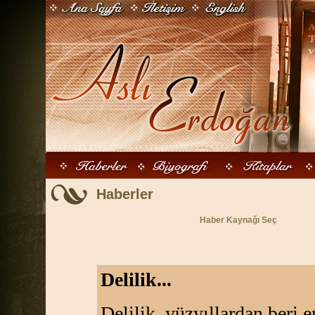
Haberler
Haber Kaynağı Seç
Delilik...
Delilik, yüzyıllardan beri e