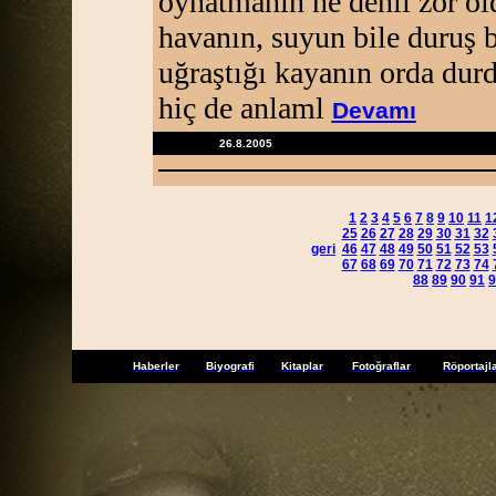
oynatmanın ne denli zor o
havanın, suyun bile duruş b
uğraştığı kayanın orda dur
hiç de anlaml
Devamı
26.8.2005
1
2
3
4
5
6
7
8
9
10
11
1
25
26
27
28
29
30
31
32
geri
46
47
48
49
50
51
52
53
67
68
69
70
71
72
73
74
88
89
90
91
9
Haberler
Biyografi
Kitaplar
Fotoğraflar
Röportajl