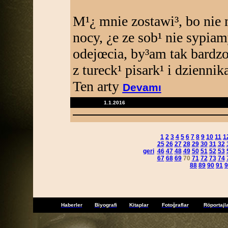
M¹¿ mnie zostawi³, bo nie 
nocy, ¿e ze sob¹ nie sypia
odejœcia, by³am tak bardz
z tureck¹ pisark¹ i dzienni
Ten arty
Devamı
1.1.2016
1
2
3
4
5
6
7
8
9
10
11
1
25
26
27
28
29
30
31
32
geri
46
47
48
49
50
51
52
53
67
68
69
70
71
72
73
74
88
89
90
91
9
Haberler
Biyografi
Kitaplar
Fotoğraflar
Röportajl