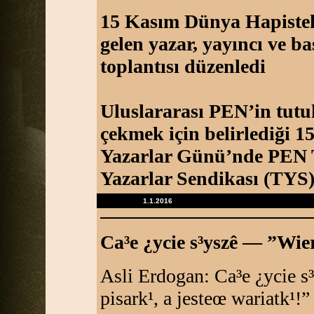
15 Kasım Dünya Hapistek
gelen yazar, yayıncı ve ba
toplantısı düzenledi
Uluslararası PEN’in tut
çekmek için belirlediği 
Yazarlar Günü’nde PEN 
Yazarlar Sendikası (TYS)
1.1.2016
Ca³e ¿ycie s³yszê — ”Wierz
Asli Erdogan: Ca³e ¿ycie s
pisark¹, a jesteœ wariatk¹!”