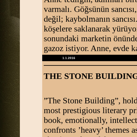
varmalı. Göğsünün sancısı,
değil; kaybolmanın sancısı.
köşelere saklanarak yürüy
sonundaki marketin önünde
gazoz istiyor. Anne, evde 
1.1.2016
THE STONE BUILDIN
”The Stone Building”, holde
most prestigious literary p
book, emotionally, intellec
confronts ’heavy’ themes as