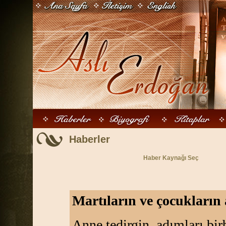
Haberler
Haber Kaynağı Seç
Martıların ve çocukların 
Anne tedirgin, adımları birb