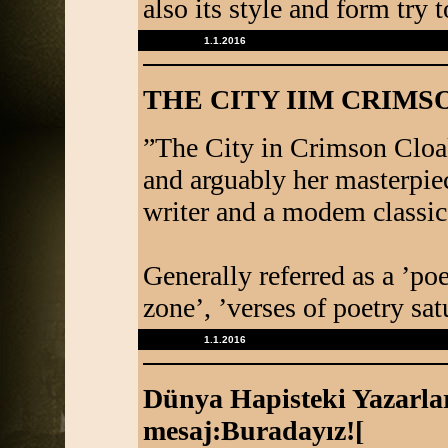
also its style and form try t
1.1.2016
THE CITY IIM CRIM
”The City in Crimson Cloa
and arguably her masterpiec
writer and a modem classic
Generally referred as a ’po
zone’, ’verses of poetry sat
1.1.2016
Dünya Hapisteki Yazarla
mesaj:Buradayız![