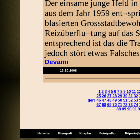
Der einsame junge Held i
aus dem Jahr 1959 ent¬spr
blasierten Grossstadtbewohn
Reizüberflu¬tung auf das S
entsprechend ist das die T
jedoch stört etwas Falsch
Devamı
13.10.2008
1
2
3
4
5
6
7
8
9
10
11
1
25
26
27
28
29
30
31
32
geri
46
47
48
49
50
51
52
53
67
68
69
70
71
72
73
74
88
89
90
91
9
Haberler
Biyografi
Kitaplar
Fotoğraflar
Röportajl