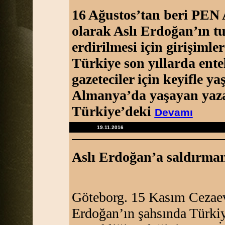
16 Ağustos’tan beri PEN 
olarak Aslı Erdoğan’ın t
erdirilmesi için girişiml
Türkiye son yıllarda entel
gazeteciler için keyifle ya
Almanya’da yaşayan yaza
Türkiye’deki
Devamı
19.11.2016
Aslı Erdoğan’a saldırman
Göteborg. 15 Kasım Cezaev
Erdoğan’ın şahsında Türkiy