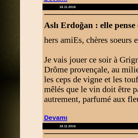
18.11.2016
Aslı Erdoğan : elle pense 
hers amiEs, chères soeurs et
Je vais jouer ce soir à Grig
Drôme provençale, au milieu
les ceps de vigne et les to
mêlés que le vin doit être 
autrement, parfumé aux fle
Devamı
18.11.2016