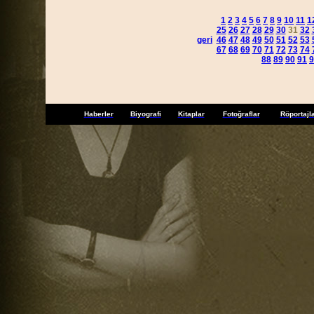
1
2
3
4
5
6
7
8
9
10
11
1
25
26
27
28
29
30
31
32
geri
46
47
48
49
50
51
52
53
67
68
69
70
71
72
73
74
88
89
90
91
9
Haberler
Biyografi
Kitaplar
Fotoğraflar
Röportajl