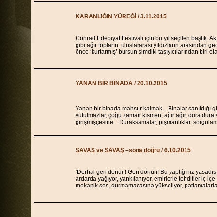
KARANLIĞIN YÜREĞİ / 3.11.2015
Conrad Edebiyat Festivali için bu yıl seçilen başlık: 
gibi ağır topların, uluslararası yıldızların arasından g
önce ‘kurtarmış’ bursun şimdiki taşıyıcılarından biri o
YANAN BİR BİNADA
/ 20.10.2015
Yanan bir binada mahsur kalmak... Binalar sanıldığı 
yutulmazlar, çoğu zaman kısmen, ağır ağır, dura dura 
girişmişçesine... Duraksamalar, pişmanlıklar, sorgula
SAVAŞ ve SAVAŞ –sona doğru / 6.10.2015
‘Derhal geri dönün! Geri dönün! Bu yaptığınız yasadışı
ardarda yağıyor, yankılanıyor, emirlerle tehditler iç i
mekanik ses, durmamacasına yükseliyor, patlamalarl