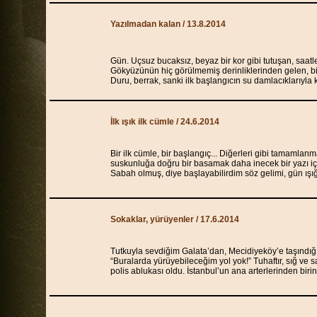
Yazılmadan kalan / 13.8.2014
Gün. Uçsuz bucaksız, beyaz bir kor gibi tutuşan, saatle
Gökyüzünün hiç görülmemiş derinliklerinden gelen, bi
Duru, berrak, sanki ilk başlangıcın su damlacıklarıyla
İlk ışık ilk cümle / 24.6.2014
Bir ilk cümle, bir başlangıç... Diğerleri gibi tamamla
suskunluğa doğru bir basamak daha inecek bir yazı için
Sabah olmuş, diye başlayabilirdim söz gelimi, gün ı
Sokaklar, yürüyenler / 17.6.2014
Tutkuyla sevdiğim Galata’dan, Mecidiyeköy’e taşındı
“Buralarda yürüyebileceğim yol yok!” Tuhaftır, sığ ve 
polis ablukası oldu. İstanbul’un ana arterlerinden bir