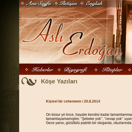
Köşe Yazıları
Kişisel bir cehennem
/ 20.8.2014
On küsur yıl önce, hayatın kendisi kadar tamamlanmamı
tamamlayamamıştım. “Şebeke yok’’, “cevap yok’’ uyarıl
Gece yarısı, gürültülü patırtılı bir otogarda, otuzları