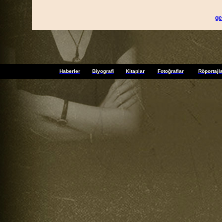
ge
Haberler
Biyografi
Kitaplar
Fotoğraflar
Röportajl