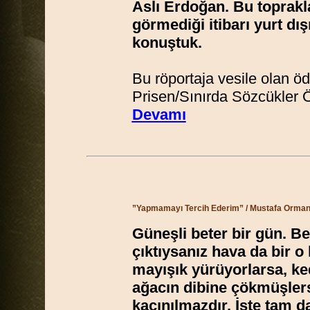
Aslı Erdoğan. Bu toprakl
görmediği itibarı yurt dı
konuştuk.
Bu röportaja vesile olan ö
Prisen/Sınırda Sözcükler Öd
Devamı
”Yapmamayı Tercih Ederim”
/ Mustafa Orman, 
Güneşli beter bir gün. Be
çıktıysanız hava da bir o
mayışık yürüyorlarsa, ked
ağacın dibine çökmüşler
kaçınılmazdır. İşte tam 