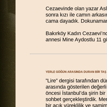
Cezaevinde olan yazar Asl
sonra kızı ile camın arkası
cama dayadık. Dokunamama
Bakırköy Kadın Cezaevi’nde
annesi Mine Aydostlu 11 
YERLE GÖĞÜN ARASINDA DURAN BİR TAŞ
”Lire” dergisi tarafından d
arasında gösterilen değerl
öncesi İstanbul’da şirin bi
sohbet gerçekleştirdik. Mer
bir açık yüreklilik ve samim