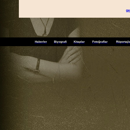
ge
Haberler
Biyografi
Kitaplar
Fotoğraflar
Röportajl