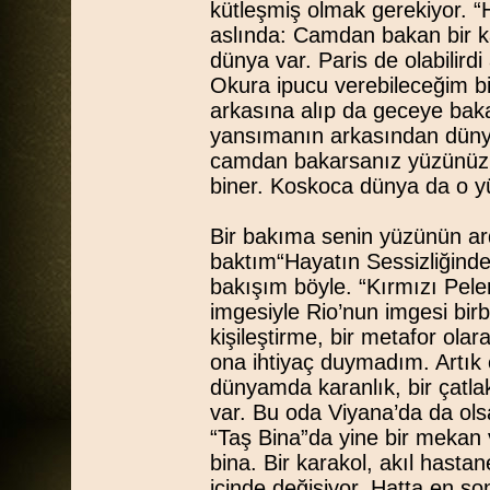
kütleşmiş olmak gerekiyor. “
aslında: Camdan bakan bir ka
dünya var. Paris de olabilird
Okura ipucu verebileceğim bir
arkasına alıp da geceye bak
yansımanın arkasından dünya b
camdan bakarsanız yüzünüzü
biner. Koskoca dünya da o yü
Bir bakıma senin yüzünün ard
baktım“Hayatın Sessizliğinde
bakışım böyle. “Kırmızı Peler
imgesiyle Rio’nun imgesi birb
kişileştirme, bir metafor ola
ona ihtiyaç duymadım. Artık 
dünyamda karanlık, bir çatlak
var. Bu oda Viyana’da da olsa
“Taş Bina”da yine bir mekan v
bina. Bir karakol, akıl hastan
içinde değişiyor. Hatta en s