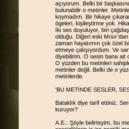
açıyorum. Belki bir başkasın
bulunabilir o metinler. Metinl
koymadım. Bir hikaye çıkara
ögeleri, kişileştirme yok. Hik
İki ses duyuluyor, biri çağdaş
olduğu. Diğeri eski Mısır’dan 
zaman hayatımın çok özel bir
etmeye çalışıyordum. Ve sanki
diyebilirim. O sesin bana ait
O yüzden bu metinleri sahip
metinler değil. Belki de o yü
metinlerde.
‘BU METİNDE SESLER, SE
Bataklık diye tarif ettiniz. Ser
kuruyor?
A.E.: Şöyle belirteyim, bu me