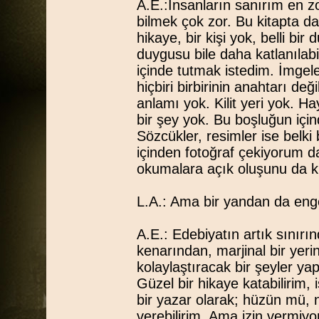
A.E.:İnsanların sanırım en z
bilmek çok zor. Bu kitapta da
hikaye, bir kişi yok, belli bi
duygusu bile daha katlanılabi
içinde tutmak istedim. İmgele
hiçbiri birbirinin anahtarı de
anlamı yok. Kilit yeri yok. Ha
bir şey yok. Bu boşluğun için
Sözcükler, resimler ise belk
içinden fotoğraf çekiyorum da
okumalara açık oluşunu da kı
L.A.: Ama bir yandan da enge
A.E.: Edebiyatın artık sınırın
kenarından, marjinal bir yeri
kolaylaştıracak bir şeyler y
Güzel bir hikaye katabilirim, i
bir yazar olarak; hüzün mü, 
verebilirim. Ama izin vermiy