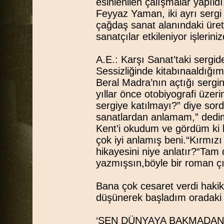
esinlenilen çalışmalar yapıl
Feyyaz Yaman, iki ayrı sergi ge
çağdaş sanat alanındaki üret
sanatçılar etkileniyor işlerini
A.E.: Karşı Sanat’taki sergid
Sessizliğinde kitabınaaldığım
Beral Madra’nın açtığı sergin
yıllar önce otobiyografi üzer
sergiye katılmayı?” diye sor
sanatlardan anlamam,” dedim.
Kent’i okudum ve gördüm k
çok iyi anlamış beni.“Kırmızı
hikayesini niye anlatır?“Tam 
yazmışsın,böyle bir roman ç
Bana çok cesaret verdi hakika
düşünerek başladım oradaki 
‘SEN DÜNYAYA BAKMADAN