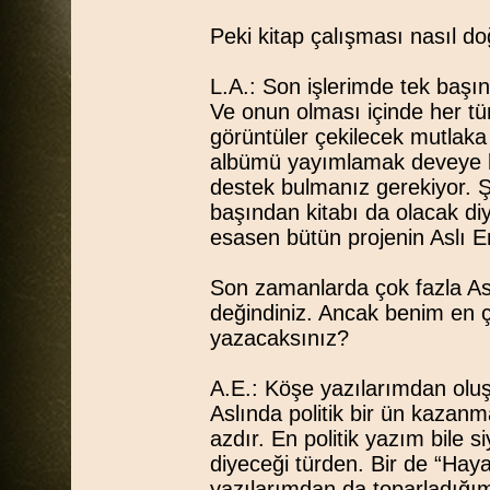
Peki kitap çalışması nasıl d
L.A.: Son işlerimde tek başı
Ve onun olması içinde her tü
görüntüler çekilecek mutlaka
albümü yayımlamak deveye he
destek bulmanız gerekiyor. Ş
başından kitabı da olacak di
esasen bütün projenin Aslı 
Son zamanlarda çok fazla Asl
değindiniz. Ancak benim en 
yazacaksınız?
A.E.: Köşe yazılarımdan oluş
Aslında politik bir ün kazan
azdır. En politik yazım bile s
diyeceği türden. Bir de “Hay
yazılarımdan da toparladığım