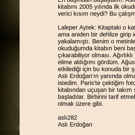
kitabını 2005 yılında ilk o
verici kısım neydi? Bu çalış
Laleper Aytek: Kitaptaki o ka
ama aniden bir dehlize girip 
yakalamıştı. Benim o metinle
okuduğumda kitabın beni başk
çıkarabiliyor olması. Ağırlıkl
elime aldığımı gördüm. Ağust
etkilediği için bu konuda bi
Aslı Erdoğan’ın yanında olm
istedim. Paris’te çektiğim fot
kitabından uçuşan bir takım s
başladılar. Birbirini tarif etm
olmak üzere gibi.
aslı282
Aslı Erdoğan