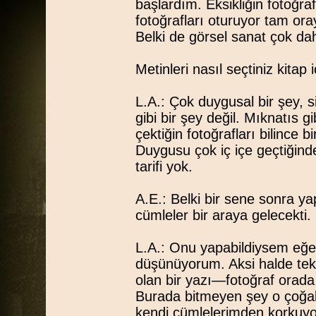
başlardım. Eksikliğin fotoğra
fotoğrafları oturuyor tam or
Belki de görsel sanat çok daha
Metinleri nasıl seçtiniz kitap 
L.A.: Çok duygusal bir şey, 
gibi bir şey değil. Mıknatıs g
çektiğin fotoğrafları bilince b
Duygusu çok iç içe geçtiğinde 
tarifi yok.
A.E.: Belki bir sene sonra ya
cümleler bir araya gelecekti.
L.A.: Onu yapabildiysem eğer,
düşünüyorum. Aksi halde tek 
olan bir yazı—fotoğraf orada
Burada bitmeyen şey o çoğa
kendi cümlelerimden korkuy