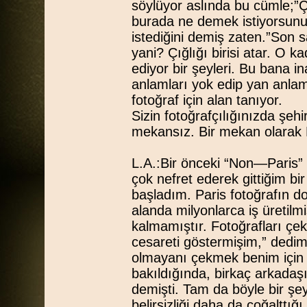
söylüyor aslında bu cümle;”
burada ne demek istiyorsunu
istediğini demiş zaten.”Son s
yani? Çığlığı birisi atar. O k
ediyor bir şeyleri. Bu bana i
anlamları yok edip yan anlam
fotoğraf için alan tanıyor.
Sizin fotoğrafçılığınızda şeh
mekansız. Bir mekan olarak P
L.A.:Bir önceki “Non—Paris”
çok nefret ederek gittiğim bi
başladım. Paris fotoğrafın do
alanda milyonlarca iş üretilmi
kalmamıştır. Fotoğrafları çe
cesareti göstermişim,” dedim
olmayanı çekmek benim için d
bakıldığında, birkaç arkadaşım
demişti. Tam da böyle bir ş
belirsizliği daha da çoğalttığı