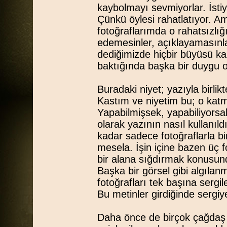
kaybolmayı sevmiyorlar. İstiyor
Çünkü öylesi rahatlatıyor. A
fotoğraflarımda o rahatsızlığı
edemesinler, açıklayamasınla
dediğimizde hiçbir büyüsü kal
baktığında başka bir duygu o
Buradaki niyet; yazıyla birli
Kastım ve niyetim bu; o katma
Yapabilmişsek, yapabiliyorsa
olarak yazının nasıl kullanı
kadar sadece fotoğraflarla b
mesela. İşin içine bazen üç fot
bir alana sığdırmak konusun
Başka bir görsel gibi algılan
fotoğrafları tek başına serg
Bu metinler girdiğinde sergiy
Daha önce de birçok çağdaş sa