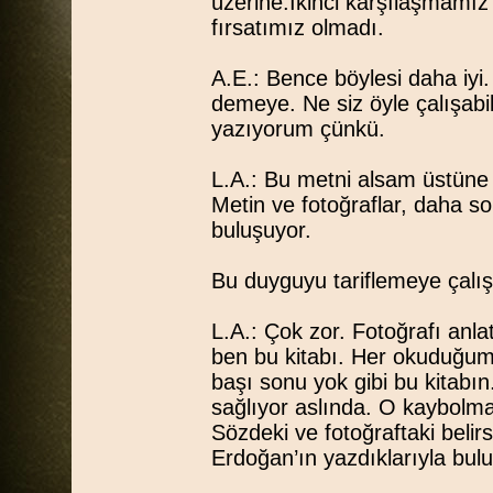
üzerine.İkinci karşılaşmamız
fırsatımız olmadı.
A.E.: Bence böylesi daha iyi
demeye. Ne siz öyle çalışabi
yazıyorum çünkü.
L.A.: Bu metni alsam üstün
Metin ve fotoğraflar, daha s
buluşuyor.
Bu duyguyu tariflemeye çalış
L.A.: Çok zor. Fotoğrafı an
ben bu kitabı. Her okuduğu
başı sonu yok gibi bu kitabın
sağlıyor aslında. O kaybolmay
Sözdeki ve fotoğraftaki belirs
Erdoğan’ın yazdıklarıyla bul