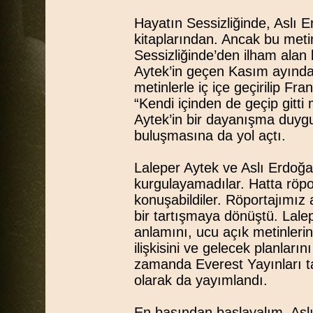
Hayatın Sessizliğinde, Aslı 
kitaplarından. Ancak bu metin
Sessizliğinde’den ilham alan 
Aytek’in geçen Kasım ayında P
metinlerle iç içe geçirilip Fr
“Kendi içinden de geçip gitti
Aytek’in bir dayanışma duygusu
buluşmasına da yol açtı.
Laleper Aytek ve Aslı Erdoğ
kurgulayamadılar. Hatta röporta
konuşabildiler. Röportajımız
bir tartışmaya dönüştü. Lalep
anlamını, ucu açık metinlerin 
ilişkisini ve gelecek planları
zamanda Everest Yayınları t
olarak da yayımlandı.
En başından başlayalım. Aslı