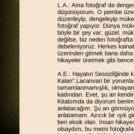
L.A.: Ama fotoğraf da denges
düşünüyorum. O pembe üzeri
düzenleyip, dengeleyip mük
fotoğraf yapıyor. Dünya müke
böyle bir şey var; güzel, mü
değilse, biz neden fotoğraft
debeleniyoruz. Herkes kainat 
üzerinden gitmek bana daha 
hikayeler üretmek gibi bence
A.E.: Hayatın Sessizliğinde k
Kalan”.Lacanvari bir yorumlama
tamamlanmamışlık, olmayan bi
kadından. Evet, şu an kendi
Kitabımda da diyorum benim 
anlatacağım. Şu an görmüyor
anlatamam. Azıcık bir ışık g
beri eksik olan. İnsan hikay
olsaydım, bu metni fotoğraf