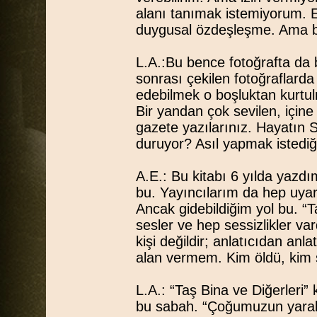
alanı tanımak istemiyorum. Ed
duygusal özdeşleşme. Ama bu
L.A.:Bu bence fotoğrafta da b
sonrası çekilen fotoğraflard
edebilmek o boşluktan kurtulm
Bir yandan çok sevilen, içine 
gazete yazılarınız. Hayatın S
duruyor? Asıl yapmak istedi
A.E.: Bu kitabı 6 yılda yazdı
bu. Yayıncılarım da hep uya
Ancak gidebildiğim yol bu. “T
sesler ve hep sessizlikler va
kişi değildir; anlatıcıdan anl
alan vermem. Kim öldü, kim sa
L.A.: “Taş Bina ve Diğerleri”
bu sabah. “Çoğumuzun yarala