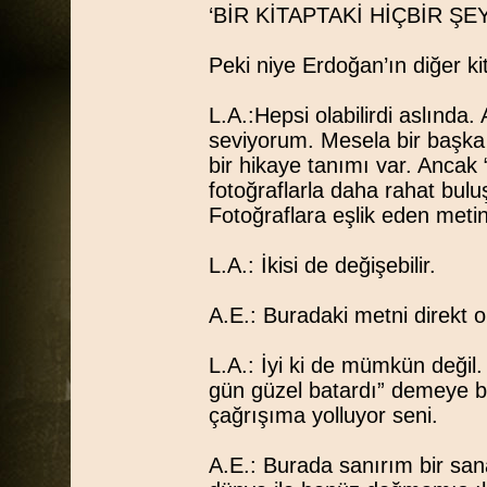
‘BİR KİTAPTAKİ HİÇBİR ŞE
Peki niye Erdoğan’ın diğer ki
L.A.:Hepsi olabilirdi aslında.
seviyorum. Mesela bir başka
bir hikaye tanımı var. Ancak 
fotoğraflarla daha rahat bul
Fotoğraflara eşlik eden metin
L.A.: İkisi de değişebilir.
A.E.: Buradaki metni direkt 
L.A.: İyi ki de mümkün değil.
gün güzel batardı” demeye be
çağrışıma yolluyor seni.
A.E.: Burada sanırım bir san