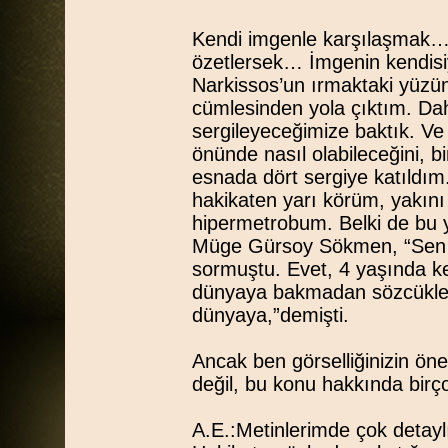
Kendi imgenle karşılaşmak… “
özetlersek… İmgenin kendisiyl
Narkissos’un ırmaktaki yüzü
cümlesinden yola çıktım. Dah
sergileyeceğimize baktık. Ve
önünde nasıl olabileceğini, 
esnada dört sergiye katıldım
hakikaten yarı körüm, yakını
hipermetrobum. Belki de bu 
Müge Gürsoy Sökmen, “Sen 
sormuştu. Evet, 4 yaşında 
dünyaya bakmadan sözcükler
dünyaya,”demişti.
Ancak ben görselliğinizin ö
değil, bu konu hakkında birço
A.E.:Metinlerimde çok detaylı