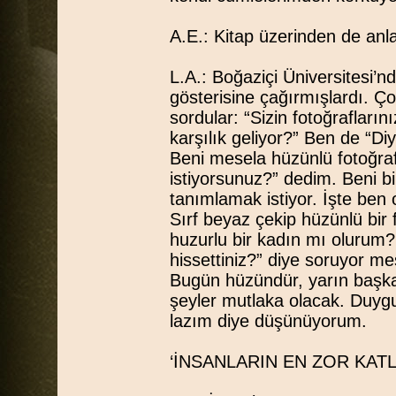
A.E.: Kitap üzerinden de anl
L.A.: Boğaziçi Üniversitesi’
gösterisine çağırmışlardı. Ço
sordular: “Sizin fotoğrafları
karşılık geliyor?” Ben de “Diy
Beni mesela hüzünlü fotoğraf
istiyorsunuz?” dedim. Beni bi
tanımlamak istiyor. İşte ben 
Sırf beyaz çekip hüzünlü bir 
huzurlu bir kadın mı olurum? 
hissettiniz?” diye soruyor 
Bugün hüzündür, yarın başka b
şeyler mutlaka olacak. Duyguy
lazım diye düşünüyorum.
‘İNSANLARIN EN ZOR KAT