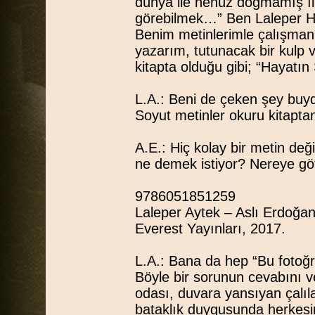
dünya ile henüz doğmamış ıl
görebilmek…” Ben Laleper Ha
Benim metinlerimle çalışmanı
yazarım, tutunacak bir kulp 
kitapta olduğu gibi; “Hayatın
L.A.: Beni de çeken şey buydu.
Soyut metinler okuru kitapta
A.E.: Hiç kolay bir metin deği
ne demek istiyor? Nereye gö
9786051851259
Laleper Aytek – Aslı Erdoğan,
Everest Yayınları, 2017.
L.A.: Bana da hep “Bu fotoğr
Böyle bir sorunun cevabını 
odası, duvara yansıyan çalı
bataklık duygusunda herkesi