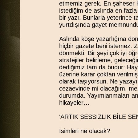
etmemiz gerek. En şaheser k
istediğim de aslında en fazla 
bir yazı. Bunlarla yeterince 
yurtdışında gayet memnund
Aslında köşe yazarlığına d
hiçbir gazete beni istemez. 
dönmekti. Bir şeyi çok iyi ö
stratejiler belirleme, gelece
dediğimiz tam da budur: Hay
üzerine karar çoktan verilmiş
olarak taşıyorsun. Ne yazayı
cezaevinde mi olacağım, mez
durumda. Yayımlanmaları an m
hikayeler…
‘ARTIK SESSİZLİK BİLE SE
İsimleri ne olacak?