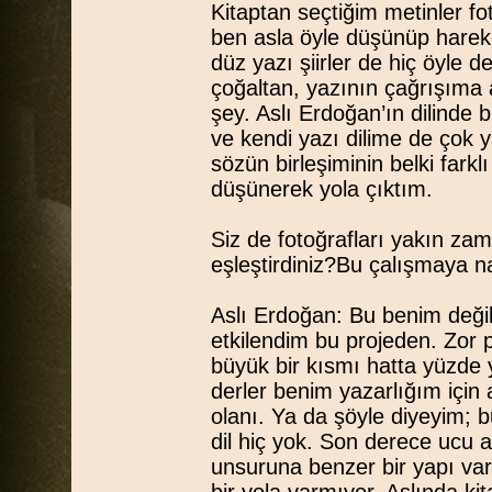
Kitaptan seçtiğim metinler fo
ben asla öyle düşünüp hare
düz yazı şiirler de hiç öyle 
çoğaltan, yazının çağrışıma 
şey. Aslı Erdoğan’ın dilinde
ve kendi yazı dilime de çok 
sözün birleşiminin belki farkl
düşünerek yola çıktım.
Siz de fotoğrafları yakın zam
eşleştirdiniz?Bu çalışmaya n
Aslı Erdoğan: Bu benim değil 
etkilendim bu projeden. Zor
büyük bir kısmı hatta yüzde 
derler benim yazarlığım içi
olanı. Ya da şöyle diyeyim; b
dil hiç yok. Son derece ucu a
unsuruna benzer bir yapı var