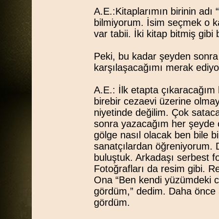
A.E.:Kitaplarımın birinin adı “
bilmiyorum. İsim seçmek o k
var tabii. İki kitap bitmiş gibi 
Peki, bu kadar şeyden sonra 
karşılaşacağımı merak ediy
A.E.: İlk etapta çıkaracağım
birebir cezaevi üzerine olm
niyetinde değilim. Çok sata
sonra yazacağım her şeyde c
gölge nasıl olacak ben bile b
sanatçılardan öğreniyorum. Dü
buluştuk. Arkadaşı serbest f
Fotoğrafları da resim gibi. Re
Ona “Ben kendi yüzümdeki cez
gördüm,” dedim. Daha önce 
gördüm.