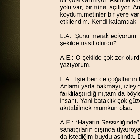
bir yola varmıyor. Aslında kita
yolu var, bir tünel açılıyor. 
koydum,metinler bir yere var
etkilendim. Kendi kafamdaki 
L.A.: Şunu merak ediyorum, b
şekilde nasıl olurdu?
A.E.: O şekilde çok zor olur
yazıyorum.
L.A.: İşte ben de çoğaltanı
Anlamı yada bakmayı, izleyic
farklılaştırdığını,tam da böy
insanı. Yani bataklık çok güzel
akıtabilmek mümkün olsa.
A.E.: “Hayatın Sessizliğinde” 
sanatçıların dışında tiyatro
da istediğim buydu aslında. D