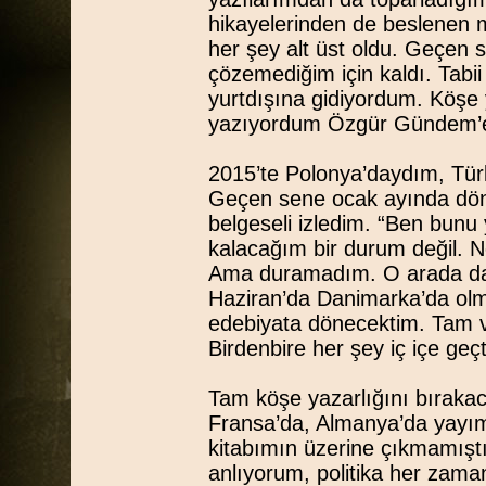
hikayelerinden de beslenen m
her şey alt üst oldu. Geçen 
çözemediğim için kaldı. Tabi
yurtdışına gidiyordum. Köşe y
yazıyordum Özgür Gündem’
2015’te Polonya’daydım, Türk
Geçen sene ocak ayında dön
belgeseli izledim. “Ben bunu
kalacağım bir durum değil. Ne
Ama duramadım. O arada da ya
Haziran’da Danimarka’da olm
edebiyata dönecektim. Tam v
Birdenbire her şey iç içe geçti
Tam köşe yazarlığını bıraka
Fransa’da, Almanya’da yayıml
kitabımın üzerine çıkmamıştı
anlıyorum, politika her zaman