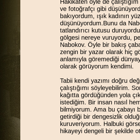
Hakikaten öyle de çalıştığım 
ve fotoğrafçı gibi düşünüyo
bakıyordum, ışık kadının yü
düşünüyordum.Bunu da Nabo
tatlandırıcı kutusu duruyor
gölgesi nereye vuruyordu, p
Nabokov. Öyle bir bakış çaba
zengin bir yazar olarak hiç gö
anlamıyla göremediği dünyayı
olarak görüyorum kendimi.
Tabii kendi yazımı doğru değ
çalıştığımı söyleyebilirim. So
kağıtta gördüğünden yola çı
istediğim. Bir insan nasıl h
bilmiyorum. Ama bu çabayı b
getirdiği bir dengesizlik ol
kuruveriyorum. Halbuki görse
hikayeyi dengeli bir şekilde