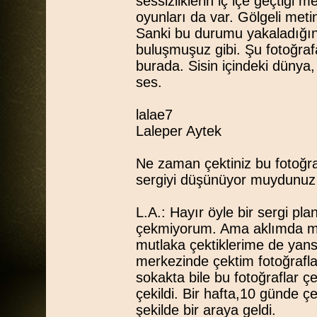
sessizliklerin iç içe geçtiği m
oyunları da var. Gölgeli met
Sanki bu durumu yakaladığın
buluşmuşuz gibi. Şu fotoğra
burada. Sisin içindeki dünya
ses.
lalae7
Laleper Aytek
Ne zaman çektiniz bu fotoğraf
sergiyi düşünüyor muydunu
L.A.: Hayır öyle bir sergi pla
çekmiyorum. Ama aklımda mu
mutlaka çektiklerime de yans
merkezinde çektim fotoğrafla
sokakta bile bu fotoğraflar ç
çekildi. Bir hafta,10 günde çe
şekilde bir araya geldi.