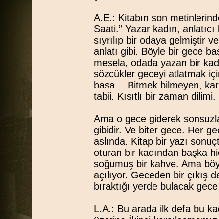
A.E.: Kitabın son metinleri
Saati.” Yazar kadın, anlatıc
sıyrılıp bir odaya gelmiştir 
anlatı gibi. Böyle bir gece b
mesela, odada yazan bir kadı
sözcükler geceyi atlatmak i
basa… Bitmek bilmeyen, kara
tabii. Kısıtlı bir zaman dilimi.
Ama o gece giderek sonsuzla
gibidir. Ve biter gece. Her gec
aslında. Kitap bir yazı sonu
oturan bir kadından başka hiç
soğumuş bir kahve. Ama böyl
açılıyor. Geceden bir çıkış d
bıraktığı yerde bulacak gece
L.A.: Bu arada ilk defa bu k