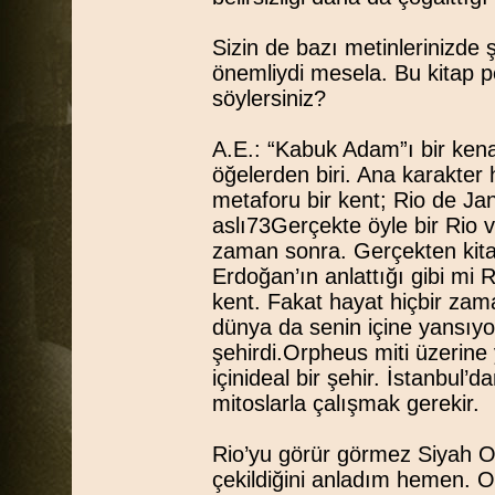
Sizin de bazı metinlerinizde ş
önemliydi mesela. Bu kitap
söylersiniz?
A.E.: “Kabuk Adam”ı bir ken
öğelerden biri. Ana karakter h
metaforu bir kent; Rio de Jane
aslı73Gerçekte öyle bir Rio 
zaman sonra. Gerçekten kita
Erdoğan’ın anlattığı gibi mi R
kent. Fakat hayat hiçbir zama
dünya da senin içine yansıyor
şehirdi.Orpheus miti üzerine
içinideal bir şehir. İstanbul
mitoslarla çalışmak gerekir.
Rio’yu görür görmez Siyah O
çekildiğini anladım hemen. 