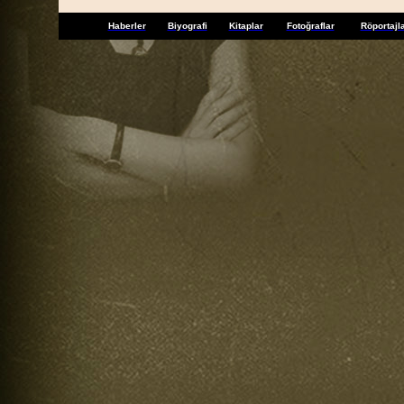
Haberler
Biyografi
Kitaplar
Fotoğraflar
Röportajl