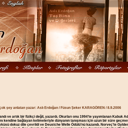
çok şey anlatan yazar: Aslı Erdoğan / Füsun Şeker KARAGÖREN / 8.9.2006
ndı ve artık bir fizikçi değil, yazardı. Okurları onu 1994’te yayımlanan Kabuk A
anı kendine bağlayan kelimeleriyle dünyanın tanışması için uzun bir süre geçme
yküsü dokuz dile çevrildi ve Deustche Welle Ödülü’nü kazandı. Norveç’te Gylden