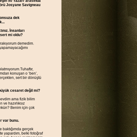
eğin 50 Yazarı’ arasında
ditörü Josyane Savigneau
 sonsuza dek
...
ınız. İnsanları
 sert mi oldu?
 bırakıyorum demedim.
nu yapamayacağımı
nlatmıyorum.Tuhaftır,
zımdan konuşan o ‘ben’,
rçekten, sert bir dönüştü
büyük cesaret değil mi?
evdim ama fizik bilim
n ve hazırlıksız
ümkün? Benim için çok
er var bunu.
iye baktığımda gerçek
e yapardım, belki fotoğraf