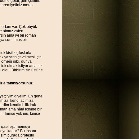
eme geldi, geri çektim.
mahremiyetiniz merak
r ortam var. Çok büyük
me olmaz zaten.
irsin ama iyi bir roman
aya sunulmuş bir
 kişilik çıkışlarla
ok yazarın çevrilmesi için
 örneği gibi, dünya
 tek olmak istiyor ama tek
oldu. Birbirimizin üstüne
nizle tanınıyorsunuz.
yetçiyim diyelim. En genel
ımıza, kendi acımıza
rdim kendimi. İlk Irak
ıman ama hâlâ içimde bir
rilir, kimse yok mu, kimse
içselleştirmemeyi
reye kadar? Bu insanı
bizim burada protesto