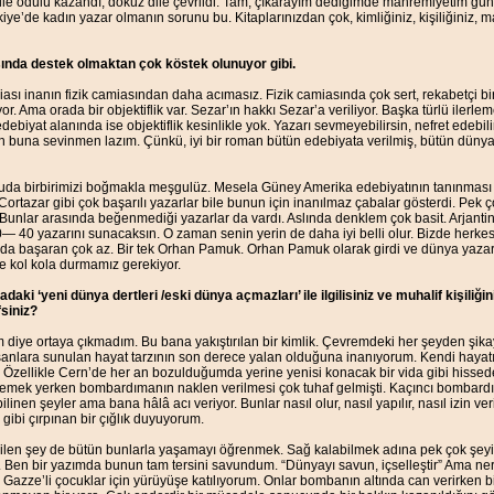
e ödülü kazandı, dokuz dile çevrildi. Tam, çıkarayım dediğimde mahremiyetim günd
iye’de kadın yazar olmanın sorunu bu. Kitaplarınızdan çok, kimliğiniz, kişiliğiniz, 
ında destek olmaktan çok köstek olunuyor gibi.
ası inanın fizik camiasından daha acımasız. Fizik camiasında çok sert, rekabetçi bi
r. Ama orada bir objektiflik var. Sezar’ın hakkı Sezar’a veriliyor. Başka türlü ilerle
debiyat alanında ise objektiflik kesinlikle yok. Yazarı sevmeyebilirsin, nefret edebil
 buna sevinmen lazım. Çünkü, iyi bir roman bütün edebiyata verilmiş, bütün düny
 suda birbirimizi boğmakla meşgulüz. Mesela Güney Amerika edebiyatının tanınması tek
Cortazar gibi çok başarılı yazarlar bile bunun için inanılmaz çabalar gösterdi. Pek ç
Bunlar arasında beğenmediği yazarlar da vardı. Aslında denklem çok basit. Arjantin
— 40 yazarını sunacaksın. O zaman senin yerin de daha iyi belli olur. Bizde herkes
a başaran çok az. Bir tek Orhan Pamuk. Orhan Pamuk olarak girdi ve dünya yazarı 
 kol kola durmamız gerekiyor.
daki ‘yeni dünya dertleri /eski dünya açmazları’ ile ilgilisiniz ve muhalif kişiliği
siniz?
 diye ortaya çıkmadım. Bu bana yakıştırılan bir kimlik. Çevremdeki her şeyden şika
sanlara sunulan hayat tarzının son derece yalan olduğuna inanıyorum. Kendi hayat
. Özellikle Cern’de her an bozulduğumda yerine yenisi konacak bir vida gibi hissede
emek yerken bombardımanın naklen verilmesi çok tuhaf gelmişti. Kaçıncı bombard
ilinen şeyler ama bana hâlâ acı veriyor. Bunlar nasıl olur, nasıl yapılır, nasıl izin ve
ibi çırpınan bir çığlık duyuyorum.
len şey de bütün bunlarla yaşamayı öğrenmek. Sağ kalabilmek adına pek çok şeyi 
 Ben bir yazımda bunun tam tersini savundum. “Dünyayı savun, içselleştir” Ama ne
n Gazze’li çocuklar için yürüyüşe katılıyorum. Onlar bombanın altında can verirken 