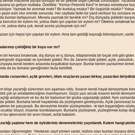
a bende malzeme yazıya dönüştü ve bir şekilde dışarı çıkmak zorundaydı. Yazan
Yazana iyi geliyor mutlaka. Özellikle ’’Kırmızı Pelerinli Kent’’in teması neredeyse bud
ürüyor. Yazmak bir arınmak mıdır? Bir kurtuluş mudur? Bir özgürlük müdür? Yoksa b
ı şeyin esiri olur eninde sonunda. Her sayfada farklı bir yanıt veriliyor bu sorulara
da bunları tartışıyorum. Mesela yazmak bir tanıklık mı? Dış dünyada şiddetin karşıs
nda bencilce bir eylem mi, yoksa öteki için yapılan bir eylem mi? Ötekine anlatmak k
n mi, yoksa daha çok, kendi acınla yüzleşmek için mi?
 yazan için hepsi için yapılan bir eylem. Ama tam geldiği kaynağı bilemiyorum; sank
larınızı çektiğiniz bir kuyu var mı?
ı bir kenara bırakırsak, dış dünya ve iç dünya, kitaplarımda bir bıçak sırtı gibi gider. 
lirgindir dışarıdaki ve içerideki şiddet. Rio de Janerio’daki şiddet, açlık, yoksulluk, s
 dünyayla kendi bedeni arasında koşutluklar kuruyor. Bunlar benim yazılarımın temel 
mda da bu temalar gereğinden fazla belirtildi.
nızda cezaevleri, açlık grevleri, ölüm oruçlarını yazan birkaç yazardan biriydiniz
im köşe yazarlığı sürecimin son aşaması oldu. İnsanın kendi hayat deneyimiyle bi
ddeti çok iyi anlatabileceğine inanmıyorum. Güçlü yazı ancak insanın kendi deneyim
açlığı anlatıyorum ve bu da bir toplumun bir gruba uyguladığı şiddet. Aynı zamanda
 da şiddet. Bunlarla kendi hayatımda da yüzleşmem gerekiyordu. Açlık (anorexia) h
tımın bir parçasıydı. Bu deneyimle birebir yüzleşmeden –ki tam başardığımı söyl
ocuklar ölüyor, insanlar bombalanıyor. Bunlarla yüzleşmek, yüzleştirmek kolay deği
n bu işkencenin bir anını hisset, anlat bakalım.
rlığı yaptınız hem de öyküleriniz denemeleriniz yayınlandı. Kalem hangi pistte
sından öğrenmiştim. “Herkesin zayıf yönleri vardır, mühim olan bunları imzana dönü