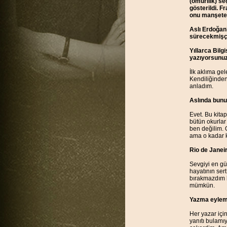
(omurilik) se
gösterildi. F
onu manşete t
Aslı Erdoğan’
sürecekmişçe
Yıllarca Bilg
yazıyorsunuz 
İlk aklıma ge
Kendiliğinden
anladım.
Aslında bunu
Evet. Bu kita
bütün okurlar
ben değilim. 
ama o kadar k
Rio de Janeir
Sevgiyi en gü
hayatının sert
bırakmazdım b
mümkün.
Yazma eylemin
Her yazar için
yanıtı bulamı