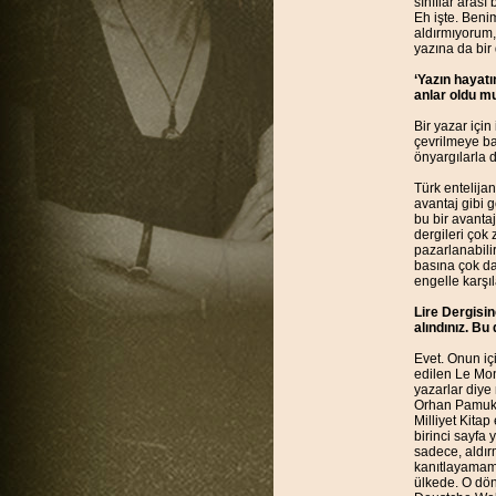
sınıflar arası
Eh işte. Benim
aldırmıyorum,
yazına da bir 
‘Yazın hayatı
anlar oldu m
Bir yazar için
çevrilmeye baş
önyargılarla d
Türk entelija
avantaj gibi g
bu bir avantaj
dergileri çok z
pazarlanabili
basına çok da
engelle karşı
Lire Dergisin
alındınız. Bu
Evet. Onun içi
edilen Le Mon
yazarlar diye
Orhan Pamuk i
Milliyet Kitap
birinci sayfa 
sadece, aldır
kanıtlayamam.
ülkede. O dön