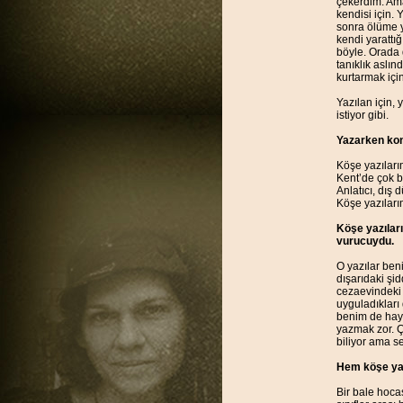
çekerdim. Am
kendisi için. 
sonra ölüme y
kendi yarattığ
böyle. Orada 
tanıklık aslı
kurtarmak içi
Yazılan için,
istiyor gibi.
Yazarken konu
Köşe yazılarım
Kent’de çok be
Anlatıcı, dış
Köşe yazıları
Köşe yazıları
vurucuydu.
O yazılar ben
dışarıdaki şi
cezaevindeki 
uyguladıkları
benim de haya
yazmak zor. Ç
biliyor ama se
Hem köşe yaza
Bir bale hoca