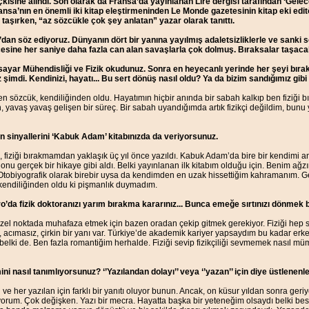
çkisine alındı. Son olarak da Fransa’da yayınlanan Lire dergisi tarafından ‘Gelec
ransa’nın en önemli iki kitap eleştirmeninden Le Monde gazetesinin kitap eki e
aşırken, “az sözcükle çok şey anlatan” yazar olarak tanıttı.
dan söz ediyoruz. Dünyanın dört bir yanına yayılmış adaletsizliklerle ve sanki
sine her saniye daha fazla can alan savaşlarla çok dolmuş. Bıraksalar taşacak
isayar Mühendisliği ve Fizik okudunuz. Sonra en heyecanlı yerinde her şeyi bırakt
şimdi. Kendinizi, hayatı... Bu sert dönüş nasıl oldu? Ya da bizim sandığımız gibi
len sözcük, kendiliğinden oldu. Hayatımın hiçbir anında bir sabah kalkıp ben fiziği
, yavaş yavaş gelişen bir süreç. Bir sabah uyandığımda artık fizikçi değildim, bu
n sinyallerini ‘Kabuk Adam’ kitabınızda da veriyorsunuz.
p, fiziği bırakmamdan yaklaşık üç yıl önce yazıldı. Kabuk Adam’da bire bir kendimi a
 onu gerçek bir hikaye gibi aldı. Belki yayınlanan ilk kitabım olduğu için. Benim ağ
Otobiyografik olarak birebir uysa da kendimden en uzak hissettiğim kahramanım. Ge
endiliğinden oldu ki pişmanlık duymadım.
o’da fizik doktoranızı yarım bırakma kararınız... Bunca emeğe sırtınızı dönmek 
zel noktada muhafaza etmek için bazen oradan çekip gitmek gerekiyor. Fiziği hep s
, acımasız, çirkin bir yanı var. Türkiye’de akademik kariyer yapsaydım bu kadar erke
elki de. Ben fazla romantiğim herhalde. Fiziği sevip fizikçiliği sevmemek nasıl m
i nasıl tanımlıyorsunuz? ‘’Yazılandan dolayı’’ veya ‘’yazan’’ için diye üstlenenl
 ve her yazılan için farklı bir yanıtı oluyor bunun. Ancak, on küsur yıldan sonra ger
yorum. Çok değişken. Yazı bir mecra. Hayatta başka bir yeteneğim olsaydı belki best