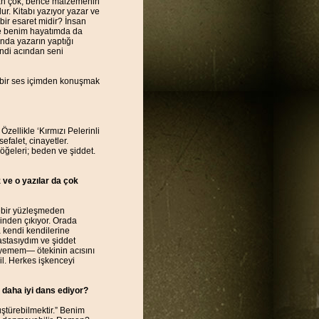
dan çok, bence malzemenin
ur. Kitabı yazıyor yazar ve
ir esaret midir? İnsan
 ve benim hayatımda da
ında yazarın yaptığı
endi acından seni
i bir ses içimden konuşmak
Özellikle ‘Kırmızı Pelerinli
efalet, cinayetler.
öğeleri; beden ve şiddet.
 ve o yazılar da çok
rebir yüzleşmeden
inden çıkıyor. Orada
 kendi kendilerine
astasıydım ve şiddet
eyemem— ötekinin acısını
l. Herkes işkenceyi
 daha iyi dans ediyor?
ştürebilmektir.” Benim