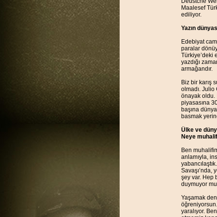
Deustche Well
Maalesef Türk
ediliyor.
Yazın dünyas
Edebiyat cami
paralar dönüyo
Türkiye’deki e
yazdığı zaman
armağandır.
Biz bir karış
olmadı. Julio 
önayak oldu. 
piyasasına 30
başına dünyad
basmak yerine
Ülke ve dünya
Neye muhalif
Ben muhalifim
anlamıyla, in
yabancılaştık
Savaşı’nda, y
şey var. Hep b
duymuyor mu g
Yaşamak deni
öğreniyorsun.
yaralıyor. Be