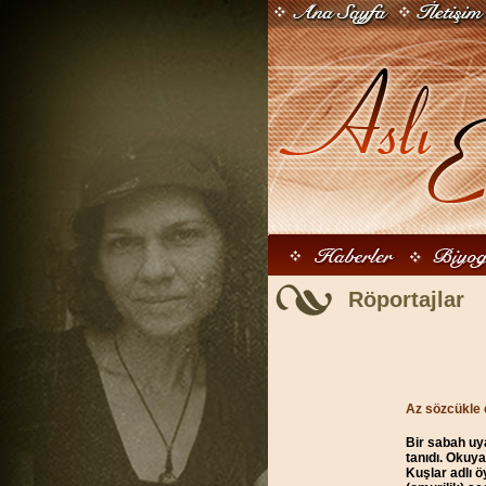
Röportajlar
Az sözcükle 
Bir sabah uya
tanıdı. Okuy
Kuşlar adlı ö