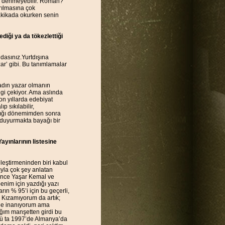
i de denmeyebilir. Roman?
ırılmasına çok
dakikada okurken senin
ediği ya da tökezlettiği
ndasınız.Yurtdışına
zar’ gibi. Bu tanımlamalar
adın yazar olmanın
lgi çekiyor. Ama aslında
on yıllarda edebiyat
p sıkılabilir,
arlığı dönemimden sonra
 duyurmakta bayağı bir
ayınlarının listesine
eleştirmeninden biri kabul
yla çok şey anlatan
 önce Yaşar Kemal ve
enim için yazdığı yazı
rın % 95’i için bu geçerli,
. Kızamıyorum da artık;
ine inanıyorum ama
ğım manşetten girdi bu
ykü ta 1997’de Almanya’da