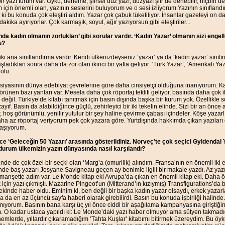
 bir yazı türüm var. Öykü, deneme, şiirsel düz yazı, düzyazı şiir de denebilir, hiçbir
 için önemli olan, yazının seslerini buluyorum ve o sesi izliyorum.Yazının sınıfland
 ki bu konuda çok eleştiri aldım. Yazar çok çabuk tüketiliyor. İnsanlar gazeteyi on 
dakika ayırıyorlar. Çok karmaşık, soyut, ağır yazıyorsun gibi eleştiriler...
nda kadın olmanın zorlukları’ gibi sorular vardır. ‘Kadın Yazar’ olmanın sizi engell
u?
 iki ana sınıflandırma vardır. Kendi ülkenizdeyseniz ‘yazar’ ya da ‘kadın yazar’ sınıfı
ladıktan sonra daha da zor olan ikinci bir yafta geliyor. ‘Türk Yazar’, ‘Amerikalı Ya
olu.
nsiyasının dünya edebiyat çevrelerine göre daha cinsiyetçi olduğuna inanıyorum. K
örünen bazı yanları var. Mesela daha çok röportaj teklifi geliyor, basında daha çok i
 değil. Türkiye’de kitabı tanıtmak için basın dışında başka bir kurum yok. Özellikle s
ayıf. Basın da alabildiğince güçlü, zehirleyici bir iki tekelin elinde. Sizi bir an önce alı
r, hoş görünümlü, yenilir yutulur bir şey haline çevirme çabası içindeler. Köşe yaz
ha az röportaj veriyorum pek çok yazara göre. Yurtdışında hakkımda çıkan yazıları
laşıyorum.
ce ‘Geleceğin 50 Yazarı’ arasında gösterildiniz. Norveç’te çok seçici Gyldendal Y
 durum ülkemizin yazın dünyasında nasıl karşılandı?
nde de çok özel bir seçki olan ‘Marg’a (omurilik) alındım. Fransa’nın en önemli iki 
de baş yazarı Josyane Savigneau geçen ay benimle ilgili bir makale yazdı. Az yazı
 manşette adım var. Le Monde kitap eki Avrupa’da çıkan en önemli kitap eki. Daha
çin yazı çıkmıştı. Mazarine Pingeot’un (Mitterand’ın kızıymış) Transfigurations’da b
 ekinde haber oldu. Eminim ki, ben değil bir başka kadın yazar olsaydı, erkek yazarla
ya da en az üçüncü sayfa haberi olarak girebilirdi. Basın bu konuda işbirliği halinde
mıyorum. Basının bana karşı üç yıl önce ciddi bir aşağılama kampanyasına giriştiğ
 O kadar ustaca yapıldı ki: Le Monde’daki yazı haber olmuyor ama sütyen takmadı
emlerde, yıllardır çıkaramadığım ‘Tahta Kuşlar’ kitabımı bitirmek üzereydim. Bu ö