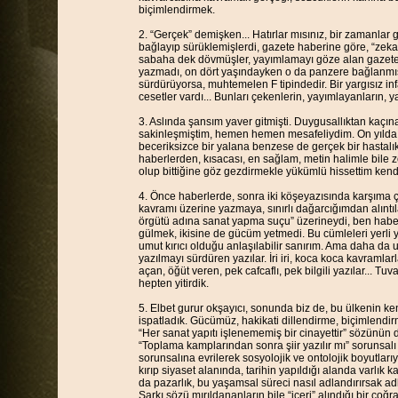
biçimlendirmek.
2. “Gerçek” demişken... Hatırlar mısınız, bir zamanlar ge
bağlayıp sürüklemişlerdi, gazete haberine göre, “zeka
sabaha dek dövmüşler, yayımlamayı göze alan gazetey
yazmadı, on dört yaşındayken o da panzere bağlanmış
sürdürüyorsa, muhtemelen F tipindedir. Bir yargısız infa
cesetler vardı... Bunları çekenlerin, yayımlayanların, 
3. Aslında şansım yaver gitmişti. Duygusallıktan kaçın
sakinleşmiştim, hemen hemen mesafeliydim. On yılda bi
beceriksizce bir yalana benzese de gerçek bir hastalık
haberlerden, kısacası, en sağlam, metin halimle bile
olup bittiğine göz gezdirmekle yükümlü hissettim kend
4. Önce haberlerde, sonra iki köşeyazısında karşıma çık
kavramı üzerine yazmaya, sınırlı dağarcığımdan alınt
örgütü adına sanat yapma suçu” üzerineydi, ben habe
gülmek, ikisine de gücüm yetmedi. Bu cümleleri yerli
umut kırıcı olduğu anlaşılabilir sanırım. Ama daha da 
yazılmayı sürdüren yazılar. İri iri, koca koca kavramla
açan, öğüt veren, pek cafcaflı, pek bilgili yazılar... Tuva
hepten yitirdik.
5. Elbet gurur okşayıcı, sonunda biz de, bu ülkenin k
ispatladık. Gücümüz, hakikati dillendirme, biçimlend
“Her sanat yapıtı işlenememiş bir cinayettir” sözünün 
“Toplama kamplarından sonra şiir yazılır mı” sorunsalı
sorunsalına evrilerek sosyolojik ve ontolojik boyutlarıyl
kırıp siyaset alanında, tarihin yapıldığı alanda varlı
da pazarlık, bu yaşamsal süreci nasıl adlandırırsak adla
Şarkı sözü mırıldananların bile “içeri” alındığı bir coğra