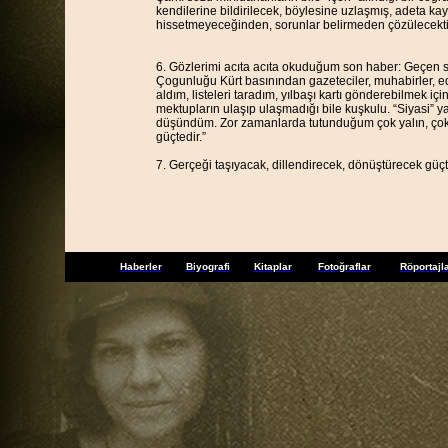
kendilerine bildirilecek, böylesine uzlaşmış, adeta k
hissetmeyeceğinden, sorunlar belirmeden çözülecekti
6. Gözlerimi acıta acıta okuduğum son haber: Geçen se
Çogunluğu Kürt basınından gazeteciler, muhabirler, edit
aldım, listeleri taradım, yılbaşı kartı gönderebilmek i
mektupların ulaşıp ulaşmadığı bile kuşkulu. “Siyasi”
düşündüm. Zor zamanlarda tutunduğum çok yalın, çok 
güçtedir.”
7. Gerçeği taşıyacak, dillendirecek, dönüştürecek güçt
Haberler
Biyografi
Kitaplar
Fotoğraflar
Röportajl