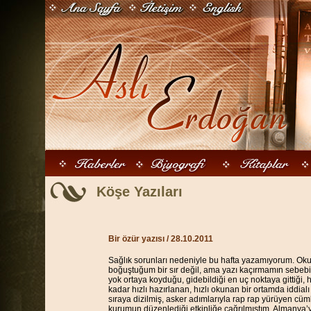
Köşe Yazıları
Bir özür yazısı
/ 28.10.2011
Sağlık sorunları nedeniyle bu hafta yazamıyorum. Okur
boğuştuğum bir sır değil, ama yazı kaçırmamın sebebi ç
yok ortaya koyduğu, gidebildiği en uç noktaya gittiği,
kadar hızlı hazırlanan, hızlı okunan bir ortamda iddialı
sıraya dizilmiş, asker adımlarıyla rap rap yürüyen cüml
kurumun düzenlediği etkinliğe çağrılmıştım. Almanya’y