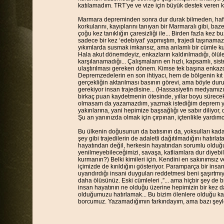
katılamadım. TRT’ye ve vize için büyük destek veren
Marmara depreminden sonra dur durak bilmeden, haft
korkularını, kayıplarını tanıyan bir Marmaralı gibi, ba
çoğu kez tanıklığın çaresizliği ile... Birden fazla kez
sadece bir kez ‘edebiyat’ yapmıştım, trajedi taşınama
yıkımlarda susmak imkansız, ama anlamlı bir cümle k
Hala akut dönemdeyiz, enkazların kaldırılmadığı, ölüler
karşılanamadığı... Çalışmaların en hızlı, kapsamlı, sis
ulaştırılması gereken dönem. Kimse tek başına enkazd
Depremzedelerin en son ihtiyacı, hem de bölgenin kıt 
gerçekliğin aktarılması basının görevi, ama böyle dur
gerekiyor insan trajedisine... (Hassasiyetin medyamı
birkaç puan kaydetmenin ötesinde, yıllar boyu sürece
olmasam da yazamazdım, yazmak istediğim deprem yaz
yakınlarına, yani hepimize başsağlığı ve sabır diliyor
Şu an yanınızda olmak için çırpınan, içtenlikle yardımcı
Bu ülkenin doğusunun da batısının da, yoksulları kadar o
şey gibi trajedilerin de adaletli dağıtılmadığını hatırlat
hayatından değil, herkesin hayatından sorumlu olduğu
yenilmeyebileceğimizi, savaşa, katliamlara dur diyebi
kurmanın?) Belki kimileri için. Kendini en sakınımsız ve 
içimizde de kırıldığını gösteriyor. Paramparça bir insan
uyandırdığı insani duyguları reddetmesi beni şaşırtmı
daha ölüsünüz. Eski cümleleri ,”... ama hiçbir şey de bi
insan hayatının ne olduğu üzerine hepimizin bir kez
olduğumuzu hatırlamak... Bu bizim ölenlere olduğu k
borcumuz. Yazamadığımın farkındayım, ama bazı şeyle