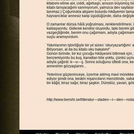
kitabımı elime alır, ciddi, ağırbaşlı, ansızın büyümüş b
kitabı tanıyacağımı sanmıyorum, yalnızca dev sayfaların
tanımaz.) Çoğunlukla akşamı bulurdu hikâyemin tamaml
hayvancıklar annesiz kalıp üşüdüğünde, daha değişik,
O zamanlar dünya hâlâ yoğrulması, renklendirilmesi, 
katılaşıyordu. Giderek kendisi oluyordu, tıpkı benim
vazgeçtiğinde, benim onu çağırmam, adıyla çağırma
suçlu aramıyordum.
Yakınlarımın işbirliğiyle bir yıl süren ‘okuryazarlığım
Biliyorsan, al da bu kitabı oku bakalım!”
Günün birinde, bir kız çocuğu hikâyesini bitirmek için,
benzemiyordu bu kuş, kanatları bile yoktu, çünkü uçm
adıyla çağırdı: k—u—ş. Sonra soluğunu üfledi ona, kend
annesinin gözyaşlarını...
Yeterince güçleninceye, üzerine atılmış mavi mürekkept
ediyor şimdi ona, keskin nişancıların menzilinde, sab
bir kâğıt, biraz sağır, biraz şaşkın. Dümdüz, yavan, g
http://www.benshi.se/litteratur—staden—i—den—ro