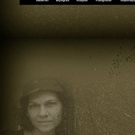
Haberler
Biyografi
Kitaplar
Fotoğraflar
Röportajl