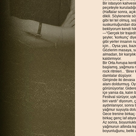
Bir istasyon kahvesi
peçeteyle kuruladığ
(Haftalar sonra, aç
dikili. Söylenenle s
gibi tel tel olmuş, 
suskunluğundan düny
bekliyorum kendi hikâ
—“Gerçek bir trajed
şeyler, ‘korkunç’ di
gibi yerler insanın 
için... Oysa yas, ba
Gözlerim masaya, sa
almadan, bir karşılık
kaldırmıyor.
Bir Orta Avrupa kenti
başlamış, yağmura ra
rock ritmleri... ‘Bi
damlalar düşüyor.
Girişinde iki devasa
alanı doldurmuş. Oys
görünüyorlar. Gidere
içe yansa da, kalın b
Festival sürüyor, uy
biri vardı” diyorum,
aydınlanıyor, sonra
yağmur suyuyla doluy
Gece trenine birkaç
birkaç genç laf atıy
Az sonra, boyunluklu
yağmurun altında kı
boyunluğunu, belki a