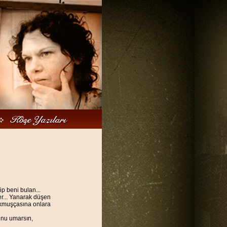
ip beni bulan...
er... Yanarak düşen
yokmuşçasına onlara
unu umarsın,