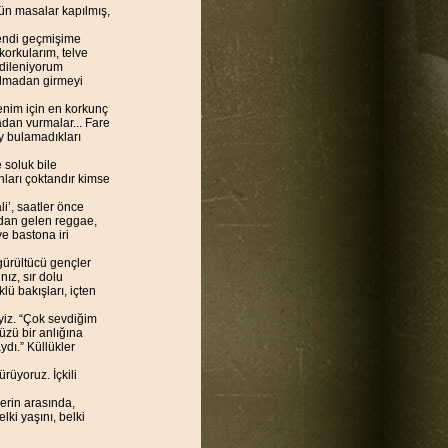
tün masalar kapılmış,
kendi geçmişime
korkularım, telve
 dileniyorum
ılmadan girmeyi
enim için en korkunç
adan vurmalar... Fare
ey bulamadıkları
 soluk bile
anları çoktandır kimse
li’, saatler önce
andan gelen reggae,
ve bastona iri
 gürültücü gençler
ız, sır dolu
lü bakışları, içten
eyiz. “Çok sevdiğim
üzü bir anlığına
dı.” Küllükler
üyoruz. İçkili
lerin arasında,
ki yaşını, belki