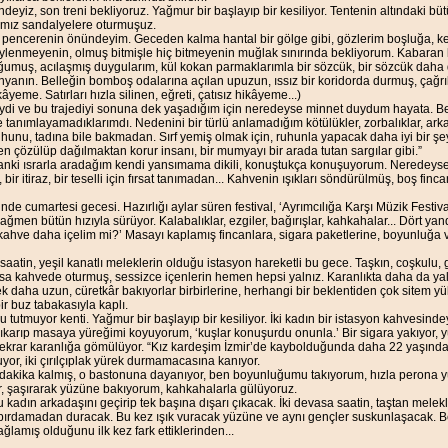
ndeyiz, son treni bekliyoruz. Yağmur bir başlayıp bir kesiliyor. Tentenin altındaki bü
ımız sandalyelere oturmuşuz.
ık pencerenin önündeyim. Geceden kalma hantal bir gölge gibi, gözlerim boşluğa, 
öylenmeyenin, olmuş bitmişle hiç bitmeyenin muğlak sınırında bekliyorum. Kabaran 
soğumuş, acılaşmış duygularım, kül kokan parmaklarımla bir sözcük, bir sözcük daha
anın. Belleğin bomboş odalarına açılan upuzun, ıssız bir koridorda durmuş, çağr
yeme. Satırları hızla silinen, eğreti, çatısız hikâyeme...)
iydi ve bu trajediyi sonuna dek yaşadığım için neredeyse minnet duydum hayata. B
ye tanımlayamadıklarımdı. Nedenini bir türlü anlamadığım kötülükler, zorbalıklar, ark
ruhunu, tadına bile bakmadan. Sırf yemiş olmak için, ruhunla yapacak daha iyi bir ş
zen çözülüp dağılmaktan korur insanı, bir mumyayı bir arada tutan sargılar gibi.”
nki ısrarla aradağım kendi yansımama dikili, konuştukça konuşuyorum. Neredeyse
, bir itiraz, bir teselli için fırsat tanımadan... Kahvenin ışıkları söndürülmüş, boş finc
nde cumartesi gecesi. Hazırlığı aylar süren festival, ‘Ayrımcılığa Karşı Müzik Festiva
ğmen bütün hızıyla sürüyor. Kalabalıklar, ezgiler, bağırışlar, kahkahalar... Dört y
rer kahve daha içelim mi?’ Masayı kaplamış fincanlara, sigara paketlerine, boyunluğa 
 saatin, yeşil kanatlı meleklerin olduğu istasyon hareketli bu gece. Taşkın, coşkulu,
a kahvede oturmuş, sessizce içenlerin hemen hepsi yalnız. Karanlıkta daha da yaln
k daha uzun, cüretkâr bakıyorlar birbirlerine, herhangi bir beklentiden çok sitem yük
ir buz tabakasıyla kaplı.
ku tutmuyor kenti. Yağmur bir başlayıp bir kesiliyor. İki kadın bir istasyon kahvesind
 çıkarıp masaya yüreğimi koyuyorum, ‘kuşlar konuşurdu onunla.’ Bir sigara yakıyor, y
 tekrar karanlığa gömülüyor. “Kız kardeşim İzmir’de kaybolduğunda daha 22 yaşınday
or, iki çırılçıplak yürek durmamacasına kanıyor.
 dakika kalmış, o bastonuna dayanıyor, ben boyunluğumu takıyorum, hızla perona yür
or, şaşırarak yüzüne bakıyorum, kahkahalarla gülüyoruz.
 kadın arkadaşını geçirip tek başına dışarı çıkacak. İki devasa saatin, taştan melek
pırdamadan duracak. Bu kez ışık vuracak yüzüne ve aynı gençler suskunlaşacak. Bel
ğlamış olduğunu ilk kez fark ettiklerinden...