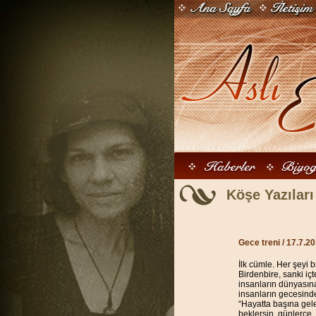
Köşe Yazıları
Gece treni
/ 17.7.2
İlk cümle. Her şeyi b
Birdenbire, sanki iç
insanların dünyasın
insanların gecesinde
“Hayatta başına gel
beklersin, günlerce, 