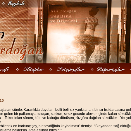
010
aşlatan cümle. Karanlıkta duyulan, belli belirsiz yankılanan, bir sır fısıldarcasına gel
ten gelen bir patlamayla tutuşan, suskun, sırsız gecede alevler içinde kalan sözcükl
a... Teker teker sönen, küle ve kabuğa dönüşen, rüzgâra dağılan sözcükler... Yer 
...
ebilecek en korkunç şey, bir sevdiğinin kaybolması” demişti. “Bir yandan sağ olduğ
yıllarca beklersin. Ama aslında bilirsin.”