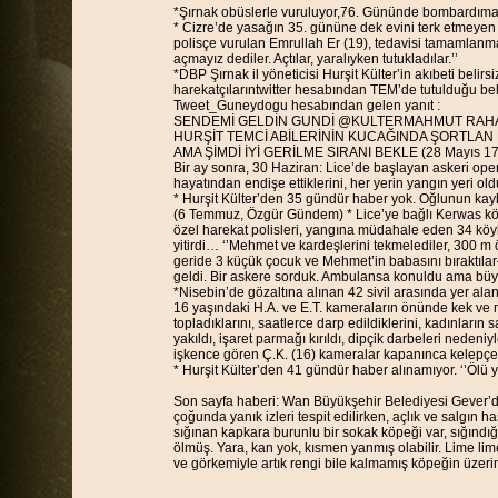
*Şırnak obüslerle vuruluyor,76. Gününde bombardıman a
* Cizre’de yasağın 35. gününe dek evini terk etmeyen 
polisçe vurulan Emrullah Er (19), tedavisi tamamlanm
açmayız dediler. Açtılar, yaralıyken tutukladılar.’’
*DBP Şırnak il yöneticisi Hurşit Külter’in akıbeti belirsi
harekatçılarıntwitter hesabından TEM’de tutulduğu be
Tweet_Guneydogu hesabından gelen yanıt :
SENDEMİ GELDİN GUNDİ @KULTERMAHMUT RAH
HURŞİT TEMCİ ABİLERİNİN KUCAĞINDA ŞORTLAN 
AMA ŞİMDİ İYİ GERİLME SIRANI BEKLE (28 Mayıs 17
Bir ay sonra, 30 Haziran: Lice’de başlayan askeri ope
hayatından endişe ettiklerini, her yerin yangın yeri old
* Hurşit Külter’den 35 gündür haber yok. Oğlunun kayb
(6 Temmuz, Özgür Gündem) * Lice’ye bağlı Kerwas kö
özel harekat polisleri, yangına müdahale eden 34 kö
yitirdi… ‘’Mehmet ve kardeşlerini tekmelediler, 300 m
geride 3 küçük çocuk ve Mehmet’in babasını bıraktılar
geldi. Bir askere sorduk. Ambulansa konuldu ama büyük
*Nisebin’de gözaltına alınan 42 sivil arasında yer al
16 yaşındaki H.A. ve E.T. kameraların önünde kek ve
topladıklarını, saatlerce darp edildiklerini, kadınların
yakıldı, işaret parmağı kırıldı, dipçik darbeleri nede
işkence gören Ç.K. (16) kameralar kapanınca kelepçele
* Hurşit Külter’den 41 gündür haber alınamıyor. ‘’Ölü 
Son sayfa haberi: Wan Büyükşehir Belediyesi Gever’de 
çoğunda yanık izleri tespit edilirken, açlık ve salgın h
sığınan kapkara burunlu bir sokak köpeği var, sığındığ
ölmüş. Yara, kan yok, kısmen yanmış olabilir. Lime li
ve görkemiyle artık rengi bile kalmamış köpeğin üzerin