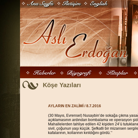
Köşe Yazıları
AYLARIN EN ZALİMİ
/ 8.7.2016
(30 Mayıs, Evrensel) Nusaybin’de sokağa çıkma yasağı
açıklamasının ardından bombalama ve operasyon şidde
Mahallelerden tahliye edilen 42 kişiden 24’ü tutuklanırk
sivil, çoğunun yaşı küçük. Şefkatli bir mizansen sergi
kafalarının, kollarının kırıldığını gördü.’’