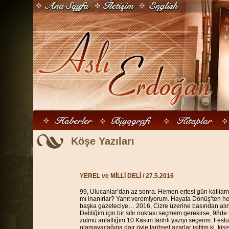
Köşe Yazıları
YEREL ve MİLLİ DELİ
/ 27.5.2016
99, Ulucanlar’dan az sonra. Hemen ertesi gün katliamı 
mı inanırlar? Yanıt veremiyorum. Hayata Dönüş’ten h
başka gazeteciye… 2016, Cizre üzerine basından alıntı
Deliliğim için bir sıfır noktası seçmem gerekirse, 98de
zulmü anlattığım 10 Kasım tarihli yazıyı seçerim. Fes
olamayacağına dair öyle tarihsel azarlar işittim ki, ki