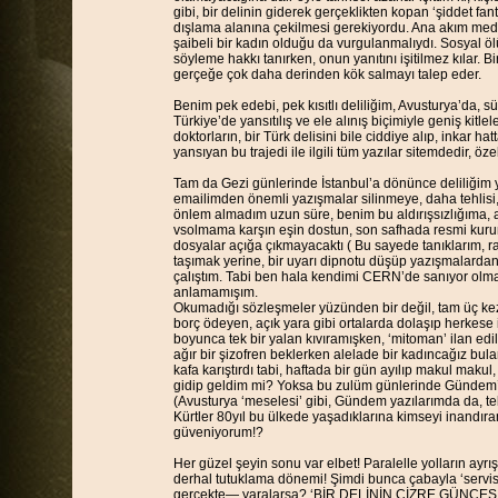
gibi, bir delinin giderek gerçeklikten kopan ‘şiddet fa
dışlama alanına çekilmesi gerekiyordu. Ana akım med
şaibeli bir kadın olduğu da vurgulanmalıydı. Sosyal öl
söyleme hakkı tanırken, onun yanıtını işitilmez kılar. 
gerçeğe çok daha derinden kök salmayı talep eder.
Benim pek edebi, pek kısıtlı deliliğim, Avusturya’da, s
Türkiye’de yansıtılış ve ele alınış biçimiyle geniş kitl
doktorların, bir Türk delisini bile ciddiye alıp, inkar 
yansıyan bu trajedi ile ilgili tüm yazılar sitemdedir, öze
Tam da Gezi günlerinde İstanbul’a dönünce deliliğim yer
emailimden önemli yazışmalar silinmeye, daha tehlisi,
önlem almadım uzun süre, benim bu aldırışsızlığıma, a
vsolmama karşın eşin dostun, son safhada resmi kurum
dosyalar açığa çıkmayacaktı ( Bu sayede tanıklarım, 
taşımak yerine, bir uyarı dipnotu düşüp yazışmalarda
çalıştım. Tabi ben hala kendimi CERN’de sanıyor olmal
anlamamışım.
Okumadığı sözleşmeler yüzünden bir değil, tam üç kez 
borç ödeyen, açık yara gibi ortalarda dolaşıp herkese 
boyunca tek bir yalan kıvıramışken, ‘mitoman’ ilan e
ağır bir şizofren beklerken alelade bir kadıncağız bulan
kafa karıştırdı tabi, haftada bir gün ayılıp makul makul
gidip geldim mi? Yoksa bu zulüm günlerinde Gündem’d
(Avusturya ‘meselesi’ gibi, Gündem yazılarımda da, tek bir 
Kürtler 80yıl bu ülkede yaşadıklarına kimseyi inand
güveniyorum!?
Her güzel şeyin sonu var elbet! Paralelle yolların ayrı
derhal tutuklama dönemi! Şimdi bunca çabayla ‘servis e
gerçekte— yaralarsa? ‘BİR DELİNİN CİZRE GÜNCESİ’ gib