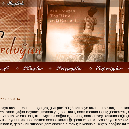
iz
/ 29.8.2014
aya başladı. Sonunda gerçek, gizil gücünü göstermeye hazırlanırcasına, tehditkar,
ersi, sanki çağlar boyunca, insanın yağmacı bakışından korunmuş, hiç görülmemiş
 Ametist ve eflatun ışıltılı... Kıyıdaki dağların, korkunç ama kimseyi korkutmadığı içi
zılı kanyonun ardında beliren devasa karanlığı gördü ve tanıdı. Ama hayatın sessiz
r fırtınanın, gerçek bir fırtınanın, tam ortasına almak için kendisini seçebileceğine iht