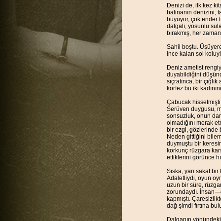
Denizi de, ilk kez ki
balinanın denizini, 
büyüyor, çok ender 
dalgalı, yosunlu sula
bırakmış, her zaman 
Sahil boştu. Üşüyerek
ince kalan sol koluyla
Deniz ametist rengiyd
duyabildiğini düşünd
sıçratınca, bir çığlık
körfez bu iki kadınınd
Çabucak hissetmişti 
Serüven duygusu, mey
sonsuzluk, onun dar
olmadığını merak et
bir ezgi, gözlerinde 
Neden gittiğini bil
duymuştu bir keresin
korkunç rüzgara karşı
ettiklerini görünce h
Sıska, yarı sakat bi
Adaletliydi, oyun o
uzun bir süre, rüzga
zorundaydı. İnsan—do
kapmıştı. Çaresizlik
dağ şimdi fırtına bu
Dalganın yönündeki d