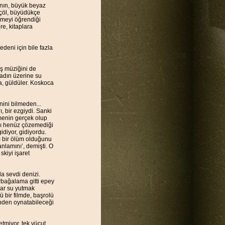
rının, büyük beyaz
 çöl, büyüdükçe
zmeyi öğrendiği
re, kitaplara
edeni için bile fazla
tiş müziğini de
kadın üzerine su
ama, güldüler. Koskoca
nini bilmeden...
, bir ezgiydi. Sanki
menin gerçek olup
nı henüz çözemediği
idiyor, gidiyordu.
ı bir ölüm olduğunu
nlamını’, demişti. O
skiyi işaret
a sevdi denizi.
rbağalama gitti epey
dar su yutmak
 bir filmde, başrolü
inden oynatabileceği
tmiyor, tek vücut