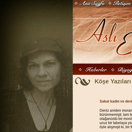
Köşe Yazıları
Sakat kadın ve den
Deniz aniden morarm
bürünmemişti, tam t
olağanüstü bir mordu.
ucuz bir tabelaya ya
öyle alışmıştı ki, bi