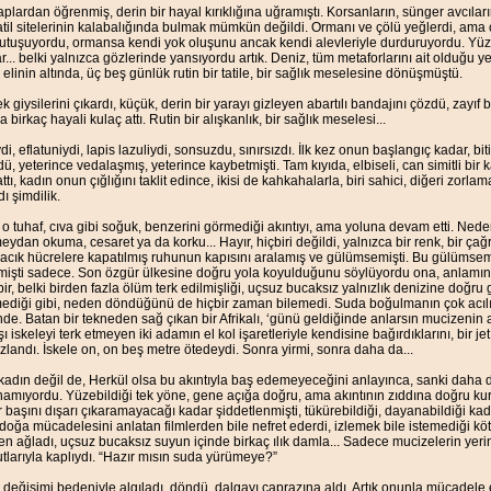
taplardan öğrenmiş, derin bir hayal kırıklığına uğramıştı. Korsanların, sünger avcıla
tatil sitelerinin kalabalığında bulmak mümkün değildi. Ormanı ve çölü yeğlerdi, ama
tutuşuyordu, ormansa kendi yok oluşunu ancak kendi alevleriyle durduruyordu. Yü
r... belki yalnızca gözlerinde yansıyordu artık. Deniz, tüm metaforlarını ait olduğu ye
elinin altında, üç beş günlük rutin bir tatile, bir sağlık meselesine dönüşmüştü.
 giysilerini çıkardı, küçük, derin bir yarayı gizleyen abartılı bandajını çözdü, zayıf b
 birkaç hayali kulaç attı. Rutin bir alışkanlık, bir sağlık meselesi...
i, eflatuniydi, lapis lazuliydi, sonsuzdu, sınırsızdı. İlk kez onun başlangıç kadar, bi
ü, yeterince vedalaşmış, yeterince kaybetmişti. Tam kıyıda, elbiseli, can simitli bir 
 attı, kadın onun çığlığını taklit edince, ikisi de kahkahalarla, biri sahici, diğeri zorl
ı şimdilik.
o tuhaf, cıva gibi soğuk, benzerini görmediği akıntıyı, ama yoluna devam etti. Nede
dan okuma, cesaret ya da korku... Hayır, hiçbiri değildi, yalnızca bir renk, bir çağrı
acık hücrelere kapatılmış ruhunun kapısını aralamış ve gülümsemişti. Bu gülümse
mişti sadece. Son özgür ülkesine doğru yola koyulduğunu söylüyordu ona, anlamı
bir, belki birden fazla ölüm terk edilmişliği, uçsuz bucaksız yalnızlık denizine doğru g
emediği gibi, neden döndüğünü de hiçbir zaman bilemedi. Suda boğulmanın çok acıl
de. Batan bir tekneden sağ çıkan bir Afrikalı, ‘günü geldiğinde anlarsın mucizenin a
 iskeleyi terk etmeyen iki adamın el kol işaretleriyle kendisine bağırdıklarını, bir jet 
ızlandı. İskele on, on beş metre ötedeydi. Sonra yirmi, sonra daha da...
r kadın değil de, Herkül olsa bu akıntıyla baş edemeyeceğini anlayınca, sanki daha d
ynamıyordu. Yüzebildiği tek yöne, gene açığa doğru, ama akıntının zıddına doğru ku
r başını dışarı çıkaramayacağı kadar şiddetlenmişti, tükürebildiği, dayanabildiği ka
ğa mücadelesini anlatan filmlerden bile nefret ederdi, izlemek bile istemediği kötü
ten ağladı, uçsuz bucaksız suyun içinde birkaç ılık damla... Sadece mucizelerin yer
lutlarıyla kaplıydı. “Hazır mısın suda yürümeye?”
eğişimi bedeniyle algıladı, döndü, dalgayı çaprazına aldı. Artık onunla mücadele e