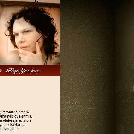
 karanlık bir mora
 ama hep düşlenmiş,
n ölülerinin isimleri
 yan sokaklarına
imal vermedi.