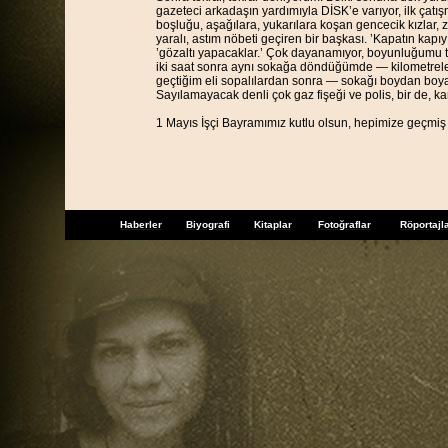
gazeteci arkadaşın yardımıyla DİSK’e varıyor, ilk çat
boşluğu, aşağılara, yukarılara koşan gencecik kızlar,
yaralı, astım nöbeti geçiren bir başkası. ’Kapatın kapıyı
’gözaltı yapacaklar.’ Çok dayanamıyor, boyunluğumu ta
iki saat sonra aynı sokağa döndüğümde — kilometrelerce
geçtiğim eli sopalılardan sonra — sokağı boydan boya 
Sayılamayacak denli çok gaz fişeği ve polis, bir de, kan
1 Mayıs İşçi Bayramımız kutlu olsun, hepimize geçmiş
Haberler
Biyografi
Kitaplar
Fotoğraflar
Röportajl