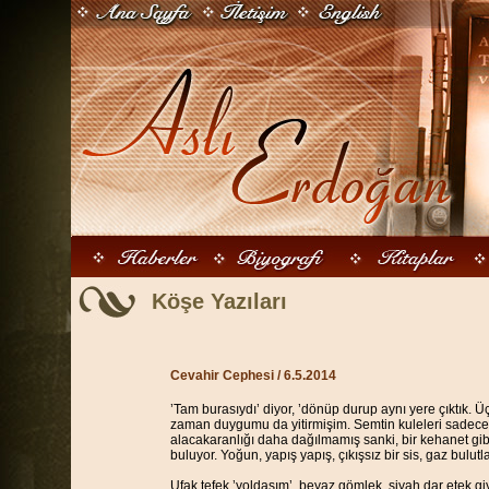
Köşe Yazıları
Cevahir Cephesi / 6.5.2014
’Tam burasıydı’ diyor, ’dönüp durup aynı yere çıktık.
zaman duygumu da yitirmişim. Semtin kuleleri sadece is
alacakaranlığı daha dağılmamış sanki, bir kehanet gibi
buluyor. Yoğun, yapış yapış, çıkışsız bir sis, gaz bulut
Ufak tefek ’yoldaşım’, beyaz gömlek, siyah dar etek g