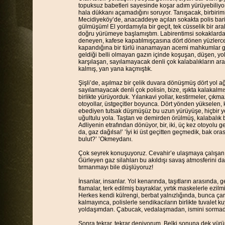
topuksuz babetleri sayesinde koşar adım yürüyebiliyor. 
hala dükkanı açamadığını soruyor. Tanışacak, birbirimi
Mecidiyeköy’de, anacaddeye açılan sokakta polis barik
gülmüşüm! El yordamıyla bir geçit, tek cüsselik bir ar
doğru yürümeye başlamıştım. Labirentimsi sokaklarda bi
deneyen, kafese kapatılmışçasına dört dönen yüzlerce kiş
kapandığına bir türlü inanamayan acemi mahkumlar gi
geldiği belli olmayan gazın içinde koşuşan, düşen, yolu
karşılaşan, sayılamayacak denli çok kalabalıkların ar
kalmış, yan yana kaçmıştık.
Şişli’de, aşılmaz bir çelik duvara dönüşmüş dört yol ağ
sayılamayacak denli çok polisin, bize, ışıkta kalakal
birlikte yürüyorduk. Yılankavi yollar, kestirmeler, çıkma
otoyollar, üstgeçitler boyunca. Dört yönden yüksele
ebediyen tutsak düşmüşüz bu uzun yürüyüşe, hiçbir y
uğultulu yola. Taştan ve demirden örülmüş, kalabalık bi
Adliyenin etrafından dönüyor, bir, iki, üç kez otoyolu g
da, gaz dağılsa!’ ’İyi ki üst geçitten geçmedik, bak oras
bulut?’ ’Okmeydanı.
Çok seyrek konuşuyoruz. Cevahir’e ulaşmaya çalışan ik
Gürleyen gaz silahları bu akıldışı savaş atmosferini d
tırmanmayı bile düşlüyoruz!
İnsanlar, insanlar. Yol kenarında, taşıtların arasında, 
flamalar, terk edilmiş bayraklar, yırtık maskelerle ezilmi
Herkes kendi külrengi, berbat yalnızlığında, bunca çar
kalmayınca, polislerle sendikacıların birlikte tuvalet 
yoldaşımdan. Çabucak, vedalaşmadan, ismini sorma
Sonra tekrar, tekrar deniyorum. Belki sonuna dek yür