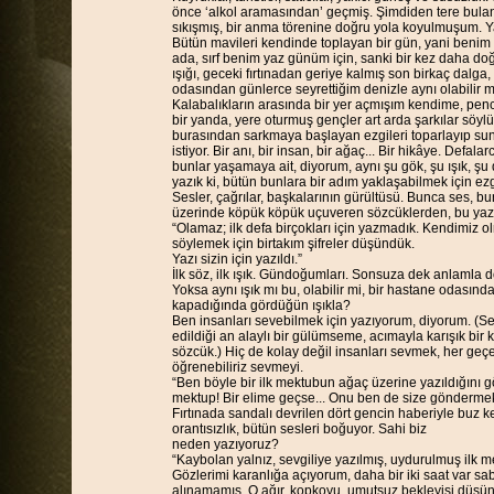
önce ‘alkol aramasından’ geçmiş. Şimdiden tere bulanm
sıkışmış, bir anma törenine doğru yola koyulmuşum. Ya
Bütün mavileri kendinde toplayan bir gün, yani benim iç
ada, sırf benim yaz günüm için, sanki bir kez daha do
ışığı, geceki fırtınadan geriye kalmış son birkaç dalg
odasından günlerce seyrettiğim denizle aynı olabilir m
Kalabalıkların arasında bir yer açmışım kendime, pencer
bir yanda, yere oturmuş gençler art arda şarkılar söylü
burasından sarkmaya başlayan ezgileri toparlayıp sunuy
istiyor. Bir anı, bir insan, bir ağaç... Bir hikâye. Defala
bunlar yaşamaya ait, diyorum, aynı şu gök, şu ışık, şu da
yazık ki, bütün bunlara bir adım yaklaşabilmek için ez
Sesler, çağrılar, başkalarının gürültüsü. Bunca ses,
üzerinde köpük köpük uçuveren sözcüklerden, bu yaz 
“Olamaz; ilk defa birçokları için yazmadık. Kendimiz o
söylemek için birtakım şifreler düşündük.
Yazı sizin için yazıldı.”
İlk söz, ilk ışık. Gündoğumları. Sonsuza dek anlamla d
Yoksa aynı ışık mı bu, olabilir mi, bir hastane odasın
kapadığında gördüğün ışıkla?
Ben insanları sevebilmek için yazıyorum, diyorum. (Se
edildiği an alaylı bir gülümseme, acımayla karışık bi
sözcük.) Hiç de kolay değil insanları sevmek, her geçe
öğrenebiliriz sevmeyi.
“Ben böyle bir ilk mektubun ağaç üzerine yazıldığını 
mektup! Bir elime geçse... Onu ben de size göndermek
Fırtınada sandalı devrilen dört gencin haberiyle buz k
orantısızlık, bütün sesleri boğuyor. Sahi biz
neden yazıyoruz?
“Kaybolan yalnız, sevgiliye yazılmış, uydurulmuş ilk me
Gözlerimi karanlığa açıyorum, daha bir iki saat var s
alınamamış. O ağır, kopkoyu, umutsuz bekleyişi düş