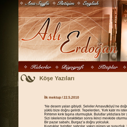
Köşe Yazıları
İlk mektup / 22.5.2010
‘Ne desem yalan gibiydi. Selviler Arnavutköyü’ne doğru
yüklü bize doğru gelirdi. Tepelerden, ‘Kırk katır mı iste
Rıhtımın kırık taşına oturmuştuk. Bulutlar yıldızlara b
Sizi iskelenize bıraktıktan sonra ikinci mevkide oturm
Bir pazar sabahı, Burgaz’a doğru yolculuk.
Kuyruklar, turistler, satıcılar, yakıcı güneş ve susuzluk.