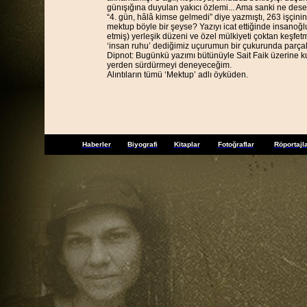
günışığına duyulan yakıcı özlemi... Ama sanki ne dese
“4. gün, hâlâ kimse gelmedi” diye yazmıştı, 263 işçini
mektup böyle bir şeyse? Yazıyı icat ettiğinde insanoğlu
etmiş) yerleşik düzeni ve özel mülkiyeti çoktan keşfet
‘insan ruhu’ dediğimiz uçurumun bir çukurunda parçalan
Dipnot: Bugünkü yazımı bütünüyle Sait Faik üzerine ku
yerden sürdürmeyi deneyeceğim.
Alıntıların tümü ‘Mektup’ adlı öyküden.
Haberler
Biyografi
Kitaplar
Fotoğraflar
Röportajl