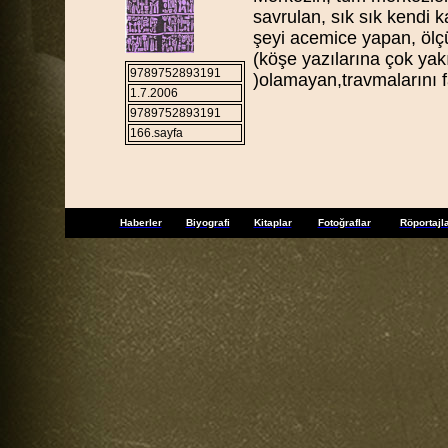
savrulan, sık sık kendi k
şeyi acemice yapan, ölçü
(köşe yazılarına çok yak
9789752893191
)olamayan,travmalarını fa
1.7.2006
9789752893191
166.sayfa
Haberler
Biyografi
Kitaplar
Fotoğraflar
Röportajl