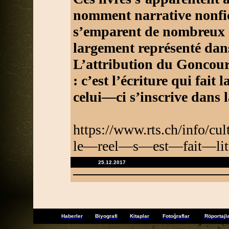
nomment narrative nonfic
s’emparent de nombreux é
largement représenté dans
L’attribution du Goncour
: c’est l’écriture qui fait 
celui—ci s’inscrive dans l
https://www.rts.ch/info/
le—reel—s—est—fait—litt
25.12.2017
Haberler
Biyografi
Kitaplar
Fotoğraflar
Röportajl