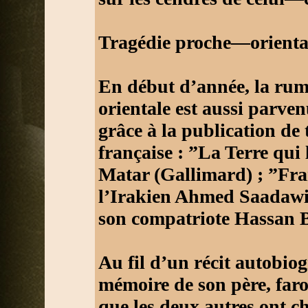
Tragédie proche—orienta
En début d’année, la rum
orientale est aussi parve
grâce à la publication de
française : ”La Terre qu
Matar (Gallimard) ; ”Fr
l’Irakien Ahmed Saadawi
son compatriote Hassan B
Au fil d’un récit autobio
mémoire de son père, far
que les deux autres ont ch