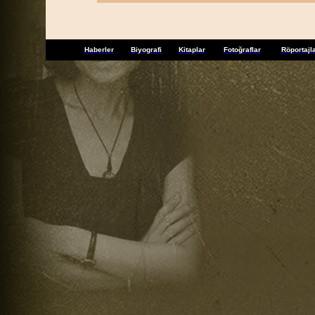
Haberler
Biyografi
Kitaplar
Fotoğraflar
Röportajl