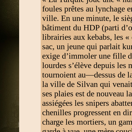
foules prêtes au lynchage e
ville. En une minute, le si
bâtiment du HDP (parti d’
librairies aux kebabs, les 
sac, un jeune qui parlait ku
exige d’immoler une fille d
lourdes s’élève depuis les m
tournoient au—dessus de la 
la ville de Silvan qui vena
ses plaies est de nouveau la
assiégées les snipers abatt
chenilles progressent en di
charge les mortiers, un gam
garde à vue, une mère couc