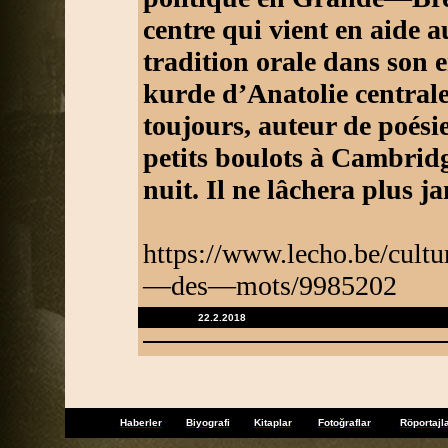
centre qui vient en aide a
tradition orale dans son 
kurde d’Anatolie centrale
toujours, auteur de poési
petits boulots à Cambridge 
nuit. Il ne lâchera plus j
https://www.lecho.be/cul
—des—mots/9985202
22.2.2018
Haberler
Biyografi
Kitaplar
Fotoğraflar
Röportajl