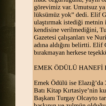
görevimiz var. Umutsuz ya 
lüksümüz yok” dedi. Elif 
ulaştırmak istediği metnin 
kendisine verilmediğini, 
Gazetesi çalışanları ve Nu
adına aldığını belirtti. Eli
bırakmayan herkese teşekkü
EMEK ÖDÜLÜ HANEFİ 
Emek Ödülü ise Elazığ’da 3
Batı Kitap Kırtasiye’nin 
Başkanı Turgay Olcayto tar
baskının ve zulmün olduğu