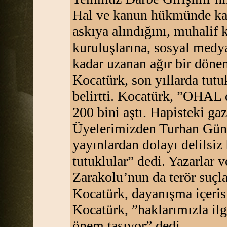
Hal ve kanun hükmünde kar
askıya alındığını, muhalif
kuruluşlarına, sosyal med
kadar uzanan ağır bir döne
Kocatürk, son yıllarda tutu
belirtti. Kocatürk, ”OHAL 
200 bini aştı. Hapisteki gaz
Üyelerimizden Turhan Günay
yayınlardan dolayı delilsiz
tutuklular” dedi. Yazarlar
Zarakolu’nun da terör suçla
Kocatürk, dayanışma içerisi
Kocatürk, ”haklarımızla il
önem taşıyor” dedi.