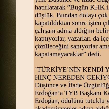
hatırlatarak ”Bugün KHK il
düştük. Bundan dolayı çok
kapatıldıktan sonra işten ç
çalışanı adına aldığını beli
kaptıyorlar, yazarları da iç
çözüleceğini sanıyorlar am
kapatamayacaklar” dedi.
’TÜRKİYE’NİN KENDİ
HINÇ NEREDEN GEKİY
Düşünce ve İfade Özgürlüğ
Erdoğan’a TYB Başkanı Ken
Erdoğan, ödülünü tutuklu ya
akademisyenler adına aldığ