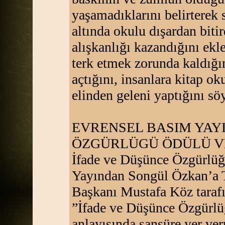
yaşamadıklarını belirterek s
altında okulu dışardan biti
alışkanlığı kazandığını ekl
terk etmek zorunda kaldığın
açtığını, insanlara kitap o
elinden geleni yaptığını söy
EVRENSEL BASIM YAYI
ÖZGÜRLÜGÜ ÖDÜLÜ V
İfade ve Düşünce Özgürlüğ
Yayından Songül Özkan’a T
Başkanı Mustafa Köz taraf
”İfade ve Düşünce Özgürlü
anlayışında sansüre yer ver