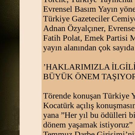
Evrensel Basım Yayın yöne
Türkiye Gazeteciler Cemiye
Adnan Özyalçıner, Evrense
Fatih Polat, Emek Partisi
yayın alanından çok sayıda y
’HAKLARIMIZLA İLGİ
BÜYÜK ÖNEM TAŞIYOR
Törende konuşan Türkiye Y
Kocatürk açılış konuşması
yana ”Her yıl bu ödülleri 
dönem yaşamak istiyoruz” d
Temmuz Darbe Girişimi’nin