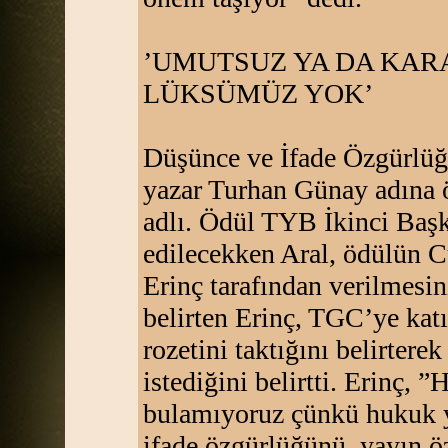
’UMUTSUZ YA DA KAR
LÜKSÜMÜZ YOK’
Düşünce ve İfade Özgürlüğü
yazar Turhan Günay adına 
adlı. Ödül TYB İkinci Başk
edilecekken Aral, ödülün 
Erinç tarafından verilmesin
belirten Erinç, TGC’ye kat
rozetini taktığını belirter
istediğini belirtti. Erinç, 
bulamıyoruz çünkü hukuk 
ifade özgürlüğünü, yayın ö