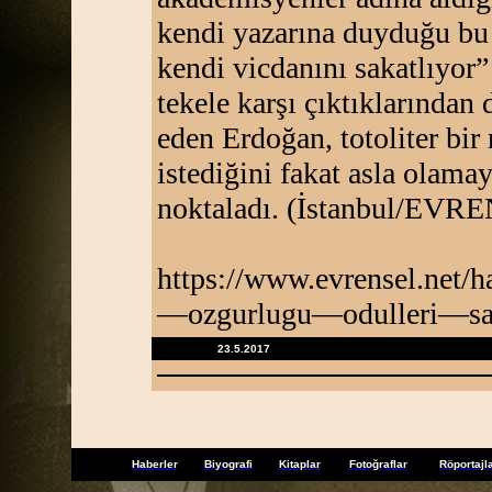
kendi yazarına duyduğu bu
kendi vicdanını sakatlıyor”
tekele karşı çıktıklarından 
eden Erdoğan, totoliter bir
istediğini fakat asla olama
noktaladı. (İstanbul/EVR
https://www.evrensel.net
—ozgurlugu—odulleri—sah
23.5.2017
Haberler
Biyografi
Kitaplar
Fotoğraflar
Röportajl