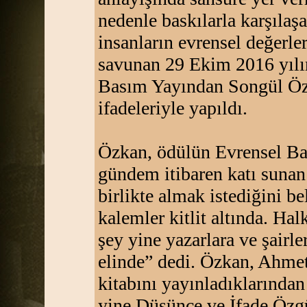
nedenle baskılarla karşılaş
insanların evrensel değerle
savunan 29 Ekim 2016 yılı
Basım Yayından Songül Öz
ifadeleriyle yapıldı.
Özkan, ödülün Evrensel Ba
gündem itibaren katı sunan
birlikte almak istediğini be
kalemler kitlit altında. Ha
şey yine yazarlara ve şairl
elinde” dedi. Özkan, Ahme
kitabını yayınladıklarından
yine Düşünce ve İfade Özg