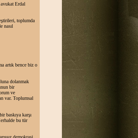
avukat Erdal
tirileri, toplumda
e nasıl
a artık bence biz o
yoluna dolanmak
unun bir
yorum ve
an var. Toplumsal
ir baskıya karşı
Herhalde bu tür
Barışsız demokrasi