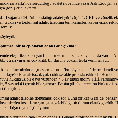
krasi Parkı’nda sürdürdüğü adalet nöbetinde yazar Aslı Erdoğan ve 
’a görüşlerini aktardı.
dal Doğan’a CHP’nin başlattığı adalet yürüyüşünü, CHP’ye yönelik eleş
 tepkiyi ve toplumsal adalet talebinin tüm kesimleri kapsayacak şekild
 sorduk.
şöyleydi:
plumsal bir talep olarak adalet öne çıkmalı”
mde eleştirilecek bir yan bulunur ve mutlaka haklı yanlar da vardır. Am
ik. Şu an yaşanan çok kritik bir durum, çoktan tepki verilmeliydi.
 baskı dönemlerinde ’şu eylem olsun’, ’bu böyle olsun’ demek kendi 
ürkiye’deki adaletsizlik çok ciddi şekilde protesto edilmeli. Ben de b
yle hukuksuz bir dava yüzünden 4.5 ay tutuklandım. Hâlâ yargılanı
z, 5 yaşındaki çocuk bile yazmaz. Benim gibi binlerce, on binlerce ins
let öne çıkmalı.
umsal adalet talebine dönüşmesi çok zor. Bunu bir kez Gezi’de, benzer b
ı kesimlerden insanların yan yana gelebildiği bir durum olarak gördük. 
ğinden doğar diye düşünüyorum.
nlar birbirinden farklı talepler değil. Bunları birbirinden ayıramayız. 