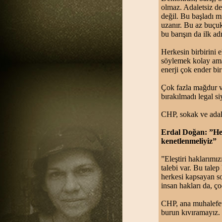
olmaz. Adaletsiz d
değil. Bu başladı m
uzanır. Bu az buçuk 
bu barışın da ilk ad
Herkesin birbirini 
söylemek kolay ama 
enerji çok ender bi
Çok fazla mağdur va
bırakılmadı legal s
CHP, sokak ve adal
Erdal Doğan: ”Her
kenetlenmeliyiz”
”Eleştiri haklarımı
talebi var. Bu talep
herkesi kapsayan so
insan hakları da, ç
CHP, ana muhalefet
burun kıvıramayız.