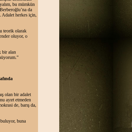
mayalım, bu mümkün
 Berberoğlu’na da
. Adalet herkes için,
u teorik olarak
ender oluyor, o
 bir alan
ünüyorum.”
rafında
ş olan bir adalet
munu ayırt etmeden
okrasi de, barış da,
 buluyor, buna