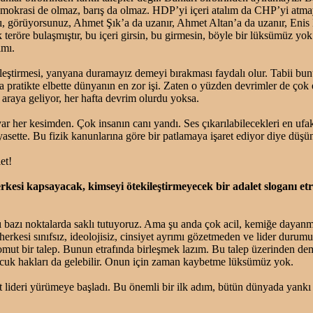
emokrasi de olmaz, barış da olmaz. HDP’yi içeri atalım da CHP’yi at
ı, görüyorsunuz, Ahmet Şık’a da uzanır, Ahmet Altan’a da uzanır, Enis
teröre bulaşmıştır, bu içeri girsin, bu girmesin, böyle bir lüksümüz yok
ımı.
eleştirmesi, yanyana duramayız demeyi bırakması faydalı olur. Tabii bun
pratikte elbette dünyanın en zor işi. Zaten o yüzden devrimler de çok 
r araya geliyor, her hafta devrim olurdu yoksa.
r her kesimden. Çok insanın canı yandı. Ses çıkarılabilecekleri en ufak
iyasette. Bu fizik kanunlarına göre bir patlamaya işaret ediyor diye düş
et!
kesi kapsayacak, kimseyi ötekileştirmeyecek bir adalet sloganı et
zı bazı noktalarda saklı tutuyoruz. Ama şu anda çok acil, kemiğe dayanmı
 herkesi sınıfsız, ideolojisiz, cinsiyet ayrımı gözetmeden ve lider duru
mut bir talep. Bunun etrafında birleşmek lazım. Bu talep üzerinden dem
ocuk hakları da gelebilir. Onun için zaman kaybetme lüksümüz yok.
 lideri yürümeye başladı. Bu önemli bir ilk adım, bütün dünyada yankı