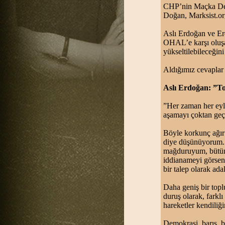
CHP’nin Maçka Demo
Doğan, Marksist.org
Aslı Erdoğan ve Er
OHAL’e karşı oluşan
yükseltilebileceğini
Aldığımız cevaplar 
Aslı Erdoğan: ”To
”Her zaman her eyle
aşamayı çoktan geçt
Böyle korkunç ağır
diye düşünüyorum. T
mağduruyum, bütünü
iddianameyi görseni
bir talep olarak ada
Daha geniş bir topl
duruş olarak, farkl
hareketler kendili
Demokrasi, barış, bu