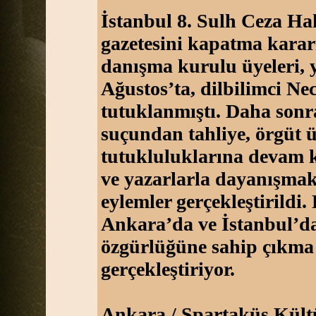
İstanbul 8. Sulh Ceza H
gazetesini kapatma kararı
danışma kurulu üyeleri, 
Ağustos’ta, dilbilimci Ne
tutuklanmıştı. Daha sonra
suçundan tahliye, örgüt ü
tutukluluklarına devam ka
ve yazarlarla dayanışmak i
eylemler gerçekleştirildi.
Ankara’da ve İstanbul’da
özgürlüğüne sahip çıkma
gerçekleştiriyor.
Ankara / Spartaküs Kült