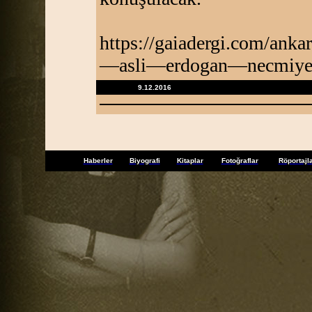
https://gaiadergi.com/ank
—asli—erdogan—necmiye
9.12.2016
Haberler
Biyografi
Kitaplar
Fotoğraflar
Röportajl