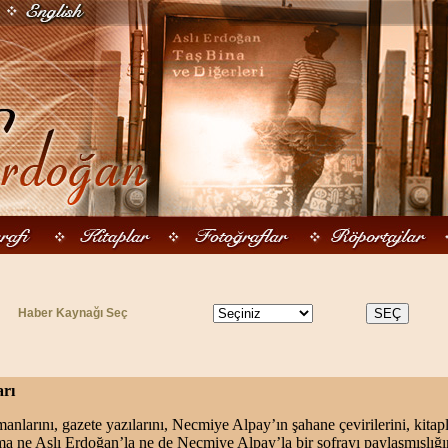
Haber Kaynağı Seç
arı
nlarını, gazete yazılarını, Necmiye Alpay’ın şahane çevirilerini, kitapla
a ne Aslı Erdoğan’la ne de Necmiye Alpay’la bir sofrayı paylaşmışlığım