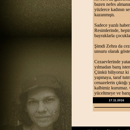
bazen nefes almanın
yüzlerce kadının se
kazanmıştı.
Sadece yazılı haber
Resimlerinde, hepi
bayraklarla çocukla
Şimdi Zehra da ceza
unsuru olarak göst
Cezaevlerinde yatan
yılmadan barış iste
Çünkü biliyoruz ki 
yapmaya, taraf tutm
cenazelerin çıktığı
kalbimiz kurumaz. 
yüceltmeye ve barış
17.11.2016