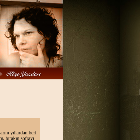
rını yıllardan beri
, bırakın sofrayı