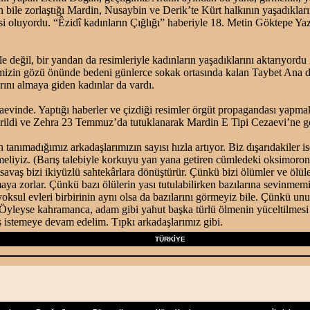
 bile zorlaştığı Mardin, Nusaybin ve Derik’te Kürt halkının yaşadıkların
si oluyordu. “Êzidî kadınların Çığlığı” haberiyle 18. Metin Göktepe Y
le değil, bir yandan da resimleriyle kadınların yaşadıklarını aktarıyord
mizin gözü önünde bedeni günlerce sokak ortasında kalan Taybet Ana d
rını almaya giden kadınlar da vardı.
evinde. Yaptığı haberler ve çizdiği resimler örgüt propagandası yapmak
erildi ve Zehra 23 Temmuz’da tutuklanarak Mardin E Tipi Cezaevi’ne g
 tanımadığımız arkadaşlarımızın sayısı hızla artıyor. Biz dışarıdakiler 
meliyiz. (Barış talebiyle korkuyu yan yana getiren cümledeki oksimoro
savaş bizi ikiyüzlü sahtekârlara dönüştürür. Çünkü bizi ölümler ve ölül
aya zorlar. Çünkü bazı ölülerin yası tutulabilirken bazılarına sevinmemi
 yoksul evleri birbirinin aynı olsa da bazılarını görmeyiz bile. Çünkü un
Öyleyse kahramanca, adam gibi yahut başka türlü ölmenin yüceltilmesi
 istemeye devam edelim. Tıpkı arkadaşlarımız gibi.
TÜRKİYE