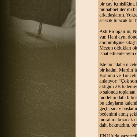
bir çay içmişliğim,
muhabbetliler mi b
arkadaşlarım. Yoksa
sıcacık tutacak bir
Aslı Erdoğan’ın, Ne
var. Hani aynı döne
anonimliğine sıkışt
Mezun oldukları oku
isnat edilenle aynı
İşte bu “daha nicel
bir kadın. Mardin’i
Bölümü ve Tunceli Ü
anlatıyor: “Çok son
aldığım 2B kalemiyl
o salonda toplanan 
modelini dahi bilmed
bu adayların kaleml
geçti, sınav başlam
bedenimi atmış şek
moralimi bozmak da 
dahi bakmadım, bir
JINHA’da gazetecil