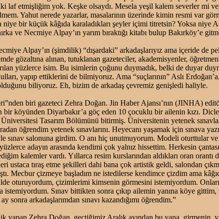
 iki laf etmişliğim yok. Keşke olsaydı. Mesela yeşil kalem severler mi ve
ilmem. Yahut nerede yazarlar, masalarının üzerinde kimin resmi var gö
 niye bir küçük kâğıda karaladıkları şeyler içimi titretsin? Yoksa niye A
 hırka ve Necmiye Alpay’ın yarım bıraktığı kitabı bulup Bakırköy’e git
cmiye Alpay’ın (şimdilik) “dışardaki” arkadaşlarıyız ama içeride de pe
mde gözaltına alınan, tutuklanan gazeteciler, akademisyenler, öğretmenl
ırılan yüzlerce isim. Bu isimlerin çoğunu duymadık, belki de duyar duy
lları, yapıp ettiklerini de bilmiyoruz. Ama “suçlarının” Aslı Erdoğan
 olduğunu biliyoruz. Eh, bizim de arkadaş çevremiz genişledi haliyle.
eri”nden biri gazeteci Zehra Doğan. Jin Haber Ajansı’nın (JINHA) edit
n bir köyünden Diyarbakır’a göç eden 10 çocuklu bir ailenin kızı. Dicl
niversitesi Tasarım Bölümünü bitirmiş. Üniversitenin yetenek sınavları
radan öğrendim yetenek sınavlarını. Heyecanı yaşamak için sınava yazı
e sınav salonuna girdim. O anı hiç unutmuyorum. Modeli oturttular ve 
yüzlerce adayın arasında kendimi çok yalnız hissettim. Herkesin çantas
iğim kalemler vardı. Yıllarca resim kurslarından aldıkları oran orantı d
eri ustaca tıraş etme şekilleri dahi bana çok artistik geldi, salondan çı
ıştı. Mecbur çizmeye başladım ne istedilerse kendimce çizdim ama kâğı
ilde oturuyordum, çizimlerimi kimsenin görmesini istemiyordum. Onları
istemiyordum. Sınav bittikten sonra çıkıp ailemin yanına köye gittim, 
 ay sonra arkadaşlarımdan sınavı kazandığımı öğrendim.”
ik yapan Zehra Doğan, geçtiğimiz Aralık ayından bu yana, girmenin, y