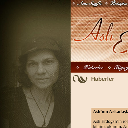
Haberler
Aslı’nın Arkadaşl
Aslı Erdoğan’ın roma
bilirim, okurum. Am