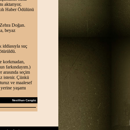
ı aktarıyor,
azılı Haber Ödülünü
u Zehra Doğan.
a, beyaz
 iddiasıyla suç
ötürüldü.
ise korkmadan,
nun farkındayım.)
er arasında seçim
z istenir. Çünkü
uturuz ve maalesef
 yerine yaşamı
Neslihan Cangöz