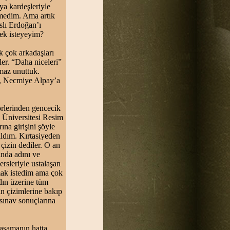
ya kardeşleriyle
rmedim. Ama artık
slı Erdoğan’ı
mek isteyeyim?
k çok arkadaşları
er. “Daha niceleri”
maz unuttuk.
’a, Necmiye Alpay’a
örlerinden gencecik
e Üniversitesi Resim
na girişini şöyle
ldım. Kırtasiyeden
çizin dediler. O an
ında adını ve
ersleriyle ustalaşan
kmak istedim ama çok
dın üzerine tüm
n çizimlerine bakıp
sınav sonuçlarına
aşamanın hatta