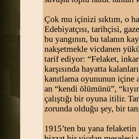
Çok mu içinizi sıktım, o h
Edebiyatçısı, tarihçisi, gaz
bu yangının, bu talanın kay
nakşetmekle vicdanen yükü
tarif ediyor: “Felaket, inka
karşısında hayatta kalanlar
kanıtlama oyununun içine at
an “kendi ölümünü”, “kıyı
çalıştığı bir oyuna itilir. T
zorunda olduğu şey, bir ta
1915’ten bu yana felaketin 
bizzat bir vicdan meselesi