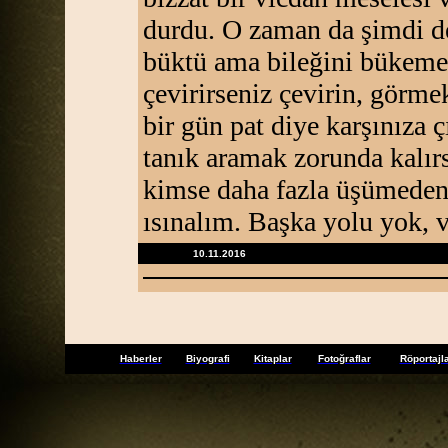
durdu. O zaman da şimdi d
büktü ama bileğini bükemed
çevirirseniz çevirin, görme
bir gün pat diye karşınıza ç
tanık aramak zorunda kalırs
kimse daha fazla üşümeden,
ısınalım. Başka yolu yok, va
10.11.2016
Haberler
Biyografi
Kitaplar
Fotoğraflar
Röportajl