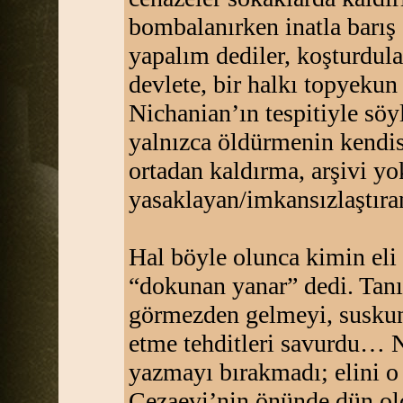
bombalanırken inatla barış 
yapalım dediler, koşturdular
devlete, bir halkı topyeku
Nichanian’ın tespitiyle sö
yalnızca öldürmenin kendis
ortadan kaldırma, arşivi yo
yasaklayan/imkansızlaştıra
Hal böyle olunca kimin eli 
“dokunan yanar” dedi. Tanık
görmezden gelmeyi, suskunl
etme tehditleri savurdu… N
yazmayı bırakmadı; elini o
Cezaevi’nin önünde dün ol