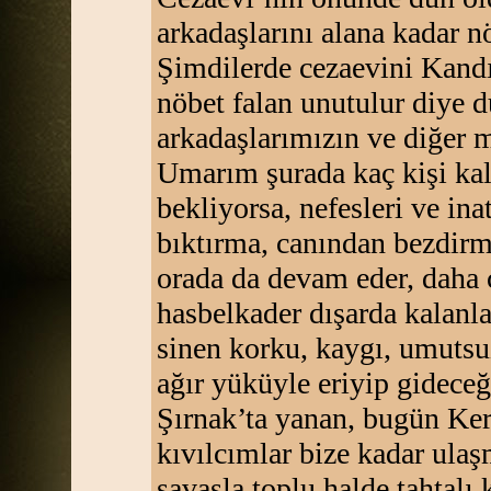
arkadaşlarını alana kadar 
Şimdilerde cezaevini Kandıra
nöbet falan unutulur diye d
arkadaşlarımızın ve diğer 
Umarım şurada kaç kişi kal
bekliyorsa, nefesleri ve ina
bıktırma, canından bezdirm
orada da devam eder, daha 
hasbelkader dışarda kalanla
sinen korku, kaygı, umutsu
ağır yüküyle eriyip gideceğ
Şırnak’ta yanan, bugün Ker
kıvılcımlar bize kadar ulaşm
savaşla toplu halde tahta