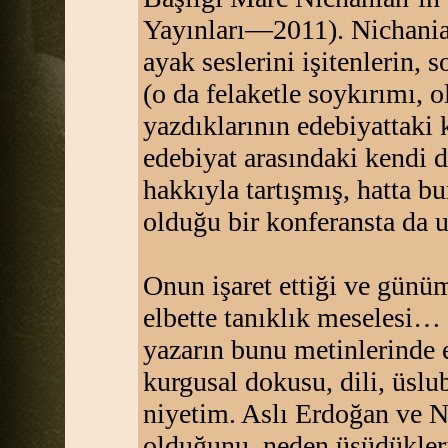
Yayınları—2011). Nichanian
ayak seslerini işitenlerin, 
(o da felaketle soykırımı, 
yazdıklarının edebiyattaki k
edebiyat arasındaki kendi 
hakkıyla tartışmış, hatta 
olduğu bir konferansta da u
Onun işaret ettiği ve gün
elbette tanıklık meselesi… 
yazarın bunu metinlerinde el
kurgusal dokusu, dili, üsl
niyetim. Aslı Erdoğan ve 
olduğunu, neden üşüdükleri