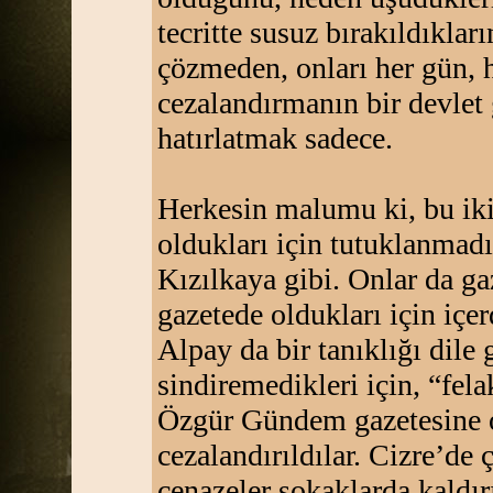
tecritte susuz bırakıldıkların
çözmeden, onları her gün, h
cezalandırmanın bir devlet
hatırlatmak sadece.
Herkesin malumu ki, bu iki
oldukları için tutuklanmadı
Kızılkaya gibi. Onlar da gaz
gazetede oldukları için içe
Alpay da bir tanıklığı dile 
sindiremedikleri için, “fel
Özgür Gündem gazetesine o
cezalandırıldılar. Cizre’de
cenazeler sokaklarda kaldır