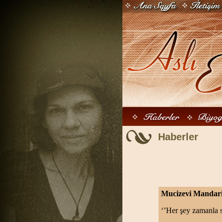
Haberler
Mucizevi Mandar
‘’Her şey zamanla s