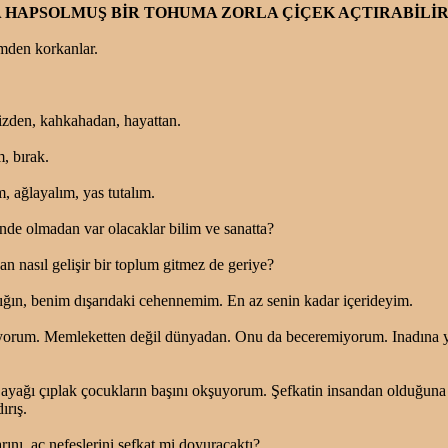
HAPSOLMUŞ BİR TOHUMA ZORLA ÇİÇEK AÇTIRABİLİR 
mden korkanlar.
zden, kahkahadan, hayattan.
, bırak.
m, ağlayalım, yas tutalım.
inde olmadan var olacaklar bilim ve sanatta?
an nasıl gelişir bir toplum gitmez de geriye?
lığın, benim dışarıdaki cehennemim. En az senin kadar içerideyim.
yorum. Memleketten değil dünyadan. Onu da beceremiyorum. Inadına y
yağı çıplak çocukların başını okşuyorum. Şefkatin insandan olduğuna 
rış.
rını, aç nefeslerini şefkat mi doyuracaktı?