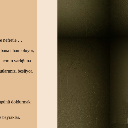
ne nefretle …
bana ilham oluyor,
acırım varlığıma.
tlarımızı besliyor.
 Küpünü doldurmak
e bayraklar.