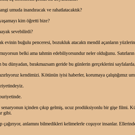
hangi umuda inandıracak ve rahatlatacaktık?
yaşamayı kim öğretti bize?
ayak sevebilirdi?
ıcak evinin buğulu penceresi, bozukluk atacaktı mendil açanların yüzleri
yorsun belki ama tahmin edebiliyorsundur neler olduğunu. Satırların 
bu dünyadan, bırakmazsam geride bu günlerin gerçeklerini sayfalarda, 
ırlıyoruz kendimizi. Kötünün iyisi haberler, korumaya çalıştığımız umu
iyetindeyiz.
uriyetinde.
 senaryonun içinden çıkıp gelmiş, ucuz prodüksiyonlu bir gişe filmi.
r gibi.
 çağırıyor, anlamını bilmedikleri kelimelerle coşuyor insanlar. Ellerind