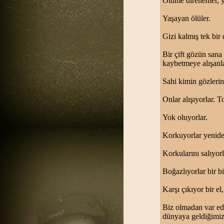
Ölüme direnenler, y
Yaşayan ölüler.
Gizi kalmış tek bir
Bir çift gözün sana 
kaybetmeye alışanla
Sahi kimin gözlerin
Onlar alışıyorlar. T
Yok oluyorlar.
Korkuyorlar yenide
Korkularını salıyor
Boğazlıyorlar bir bi
Karşı çıkıyor bir el
Biz olmadan var ed
dünyaya geldiğimi