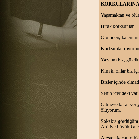
KORKULARINA 
Yaşamaktan ve ölü
Bırak korksunlar.
Ölümden, kalemimi
Korksunlar diyorum
Yazalım biz, güleli
Kim ki onlar biz iç
Bizler içinde olmad
Senin içerideki var
Gitmeye karar veri
ölüyorum.
Sokakta gördüğüm a
Ah! Ne büyük kandı
Ateşten kaçan ruhla