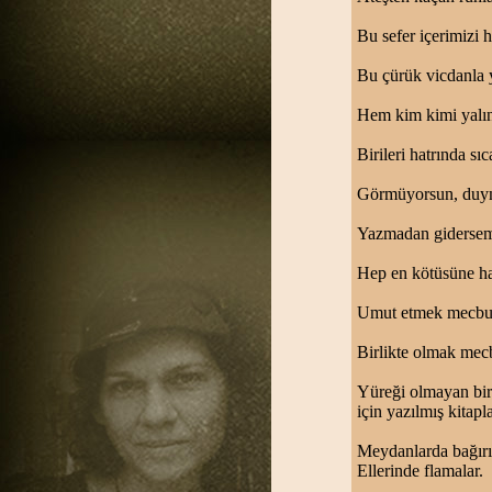
Bu sefer içerimizi 
Bu çürük vicdanla 
Hem kim kimi yalın
Birileri hatrında s
Görmüyorsun, duymu
Yazmadan gidersem 
Hep en kötüsüne haz
Umut etmek mecbur
Birlikte olmak mecb
Yüreği olmayan bir
için yazılmış kitapla
Meydanlarda bağırıp
Ellerinde flamalar.