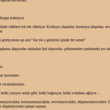
aşama direnenler.
 duygu kalmıyor.
ifade ettikleri tek tek siliniyor. Korkuya alışanlar, kusmaya alışanlar, se
r.
i görüyorsun şu ara? Var mı o gözlerin içinde bir umut?
opluma alışıyorlar onlardan biri oluyorlar, çekinmeden yanlarında yer alı
n.
lar üzerimize.
r vicdanlarımızı .
, belki yazıyor senin gibi, belki bağırıyor, belki evladına ağlıyor…
emeyecekler, koruyamayacaklar, sevemeyecekler, düşünemeyecekler. D
zi düşünüyorum zaman zaman.