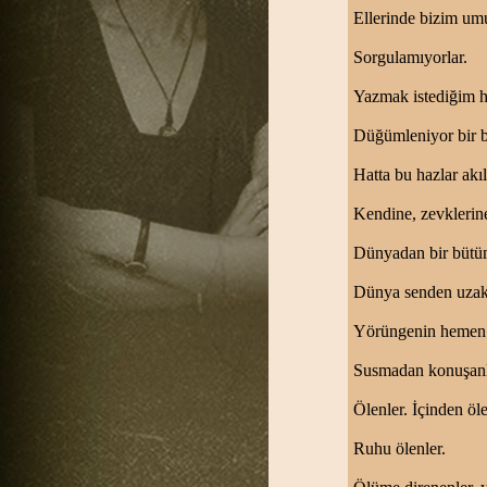
Ellerinde bizim umut
Sorgulamıyorlar.
Yazmak istediğim he
Düğümleniyor bir bi
Hatta bu hazlar akı
Kendine, zevklerine
Dünyadan bir bütün 
Dünya senden uzakt
Yörüngenin hemen dı
Susmadan konuşanla
Ölenler. İçinden öle
Ruhu ölenler.