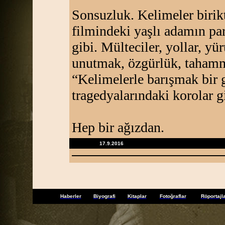
Sonsuzluk. Kelimeler biri
filmindeki yaşlı adamın para
gibi. Mülteciler, yollar, yür
unutmak, özgürlük, tahammü
“Kelimelerle barışmak bir 
tragedyalarındaki korolar g
Hep bir ağızdan.
17.9.2016
Haberler
Biyografi
Kitaplar
Fotoğraflar
Röportajl