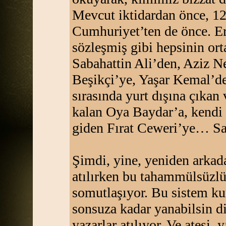
Mevcut iktidardan önce, 12
Cumhuriyet’ten de önce. Er
sözleşmiş gibi hepsinin ort
Sabahattin Ali’den, Aziz N
Beşikçi’ye, Yaşar Kemal’de
sırasında yurt dışına çıkan
kalan Oya Baydar’a, kendi 
giden Fırat Ceweri’ye… S
Şimdi, yine, yeniden arkada
atılırken bu tahammülsüzlü
somutlaşıyor. Bu sistem kur
sonsuza kadar yanabilsin di
yazarlar atılıyor. Ve ateşi, 