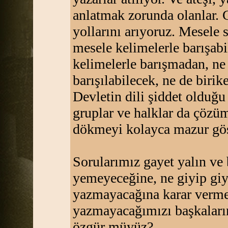
anlatmak zorunda olanlar. 
yollarını arıyoruz. Mesele 
mesele kelimelerle barışab
kelimelerle barışmadan, ne
barışılabilecek, ne de birik
Devletin dili şiddet olduğu 
gruplar ve halklar da çözü
dökmeyi kolayca mazur göst
Sorularımız gayet yalın ve 
yemeyeceğine, ne giyip gi
yazmayacağına karar vermek
yazmayacağımızı başkaların
özgür müyüz?