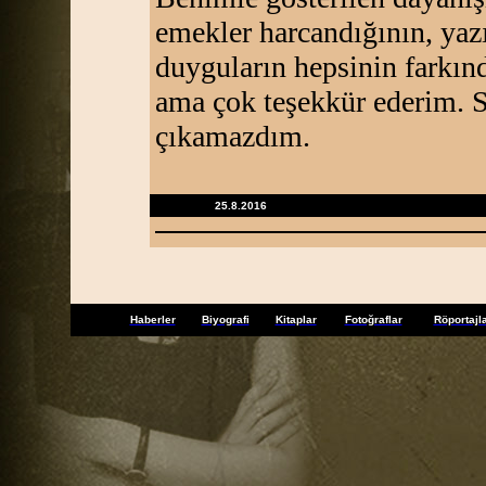
emekler harcandığının, yazı
duyguların hepsinin farkın
ama çok teşekkür ederim. S
çıkamazdım.
25.8.2016
Haberler
Biyografi
Kitaplar
Fotoğraflar
Röportajl