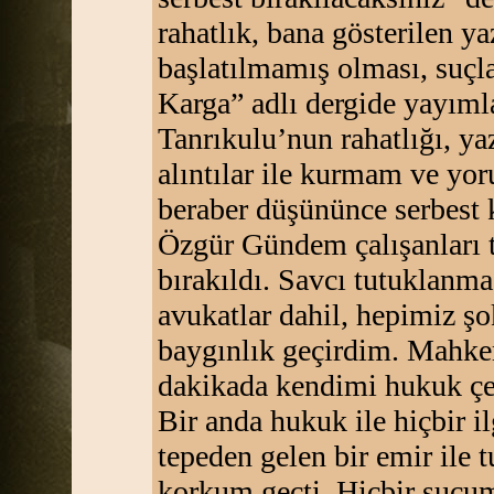
rahatlık, bana gösterilen y
başlatılmamış olması, suçl
Karga” adlı dergide yayıml
Tanrıkulu’nun rahatlığı, ya
alıntılar ile kurmam ve y
beraber düşününce serbest
Özgür Gündem çalışanları t
bırakıldı. Savcı tutuklanma
avukatlar dahil, hepimiz şo
baygınlık geçirdim. Mahk
dakikada kendimi hukuk ç
Bir anda hukuk ile hiçbir i
tepeden gelen bir emir ile
korkum geçti. Hiçbir suçum