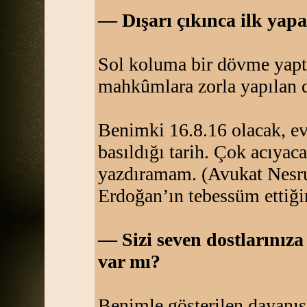
— Dışarı çıkınca ilk yapa
Sol koluma bir dövme yapt
mahkûmlara zorla yapılan 
Benimki 16.8.16 olacak, ev
basıldığı tarih. Çok acıyac
yazdıramam. (Avukat Nesrul
Erdoğan’ın tebessüm ettiği
— Sizi seven dostlarınıza 
var mı?
Benimle gösterilen dayanı