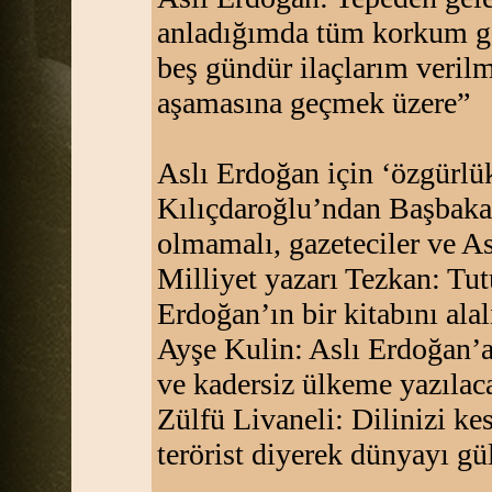
anladığımda tüm korkum g
beş gündür ilaçlarım verilm
aşamasına geçmek üzere”
Aslı Erdoğan için ‘özgürlük
Kılıçdaroğlu’ndan Başbakan
olmamalı, gazeteciler ve A
Milliyet yazarı Tezkan: Tut
Erdoğan’ın bir kitabını ala
Ayşe Kulin: Aslı Erdoğan’a 
ve kadersiz ülkeme yazılac
Zülfü Livaneli: Dilinizi ke
terörist diyerek dünyayı g