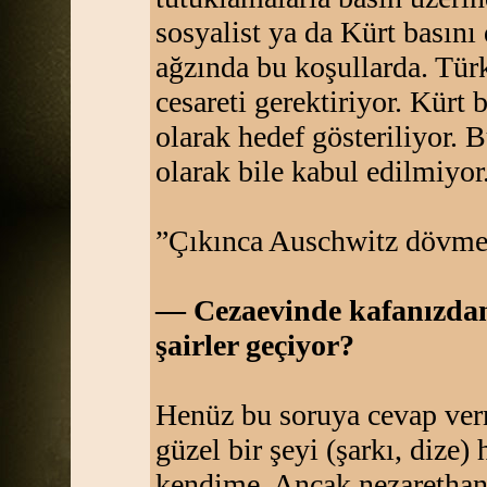
sosyalist ya da Kürt basın
ağzında bu koşullarda. Tür
cesareti gerektiriyor. Kürt 
olarak hedef gösteriliyor. 
olarak bile kabul edilmiyor
”Çıkınca Auschwitz dövme
— Cezaevinde kafanızdan 
şairler geçiyor?
Henüz bu soruya cevap verm
güzel bir şeyi (şarkı, dize
kendime. Ancak nezarethan