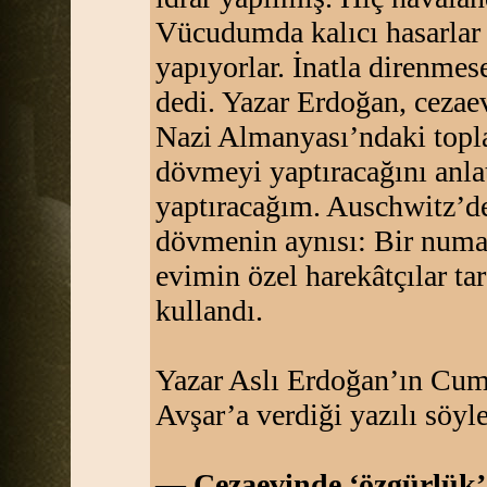
Vücudumda kalıcı hasarlar
yapıyorlar. İnatla direnm
dedi. Yazar Erdoğan, cezaev
Nazi Almanyası’ndaki topl
dövmeyi yaptıracağını anl
yaptıracağım. Auschwitz’d
dövmenin aynısı: Bir numa
evimin özel harekâtçılar tar
kullandı.
Yazar Aslı Erdoğan’ın Cum
Avşar’a verdiği yazılı söyle
— Cezaevinde ‘özgürlük’ v