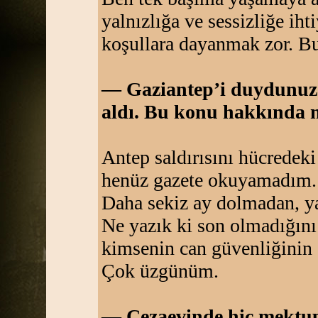
yalnızlığa ve sessizliğe iht
koşullara dayanmak zor. B
— Gaziantep’i duydunuz 
aldı. Bu konu hakkında 
Antep saldırısını hücred
henüz gazete okuyamadım.
Daha sekiz ay dolmadan, ya
Ne yazık ki son olmadığını
kimsenin can güvenliğinin
Çok üzgünüm.
— Cezaevinde hiç mektup