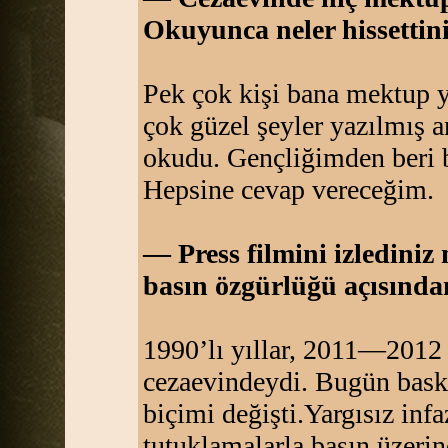
Okuyunca neler hissettin
Pek çok kişi bana mektup yo
çok güzel şeyler yazılmış 
okudu. Gençliğimden beri 
Hepsine cevap vereceğim.
— Press filmini izledini
basın özgürlüğü açısından
1990’lı yıllar, 2011—2012 
cezaevindeydi. Bugün baskı
biçimi değişti.Yargısız inf
tutuklamalarla basın üzerind