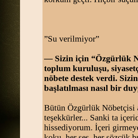
”Su verilmiyor”
— Sizin için “Özgürlük Nö
toplum kuruluşu, siyaset
nöbete destek verdi. Sizi
başlatılması nasıl bir du
Bütün Özgürlük Nöbetçisi a
teşekkürler... Sanki ta içer
hissediyorum. İçeri girmey
koku, her ses, her sözcük b