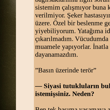
sistemim çalışmıyor buna k
verilmiyor. Şeker hastasıy
üzere. Özel bir beslenme g
yiyebiliyorum. Yatağıma id
çıkarılmadım. Vücudumda ka
muamele yapıyorlar. İnatla
dayanamazdım.
”Basın üzerinde terör”
— Siyasi tutukluların b
istemişsiniz. Neden?
Ben tek başıma yaşamaya a