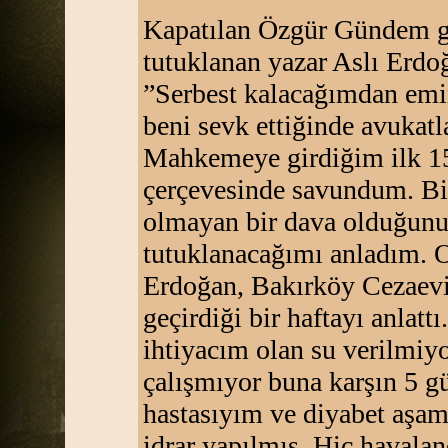
Kapatılan Özgür Gündem ga
tutuklanan yazar Aslı Erdoğ
”Serbest kalacağımdan emi
beni sevk ettiğinde avukatl
Mahkemeye girdiğim ilk 
çerçevesinde savundum. Bir 
olmayan bir dava olduğunu,
tutuklanacağımı anladım. O
Erdoğan, Bakırköy Cezaevi’
geçirdiği bir haftayı anlatt
ihtiyacım olan su verilmiy
çalışmıyor buna karşın 5 gü
hastasıyım ve diyabet aşa
idrar yapılmış. Hiç havala