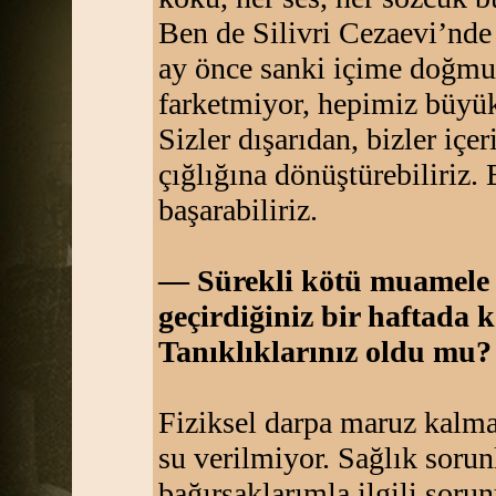
Ben de Silivri Cezaevi’nd
ay önce sanki içime doğmuş 
farketmiyor, hepimiz büyük
Sizler dışarıdan, bizler iç
çığlığına dönüştürebiliriz.
başarabiliriz.
— Sürekli kötü muamele i
geçirdiğiniz bir haftada
Tanıklıklarınız oldu mu?
Fiziksel darpa maruz kalm
su verilmiyor. Sağlık sorun
bağırsaklarımla ilgili soru