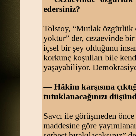
edersiniz?
Tolstoy, “Mutlak özgürlük 
yoktur” der, cezaevinde b
içsel bir şey olduğunu insa
korkunç koşulları bile ken
yaşayabiliyor. Demokrasiye 
— Hâkim karşısına çıktığ
tutuklanacağınızı düşü
Savcı ile görüşmeden önce
maddesine göre yayımlanan 
serbest bırakılacaksınız” ded