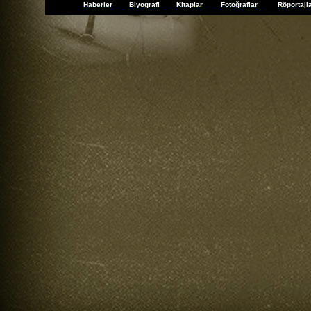
Haberler
Biyografi
Kitaplar
Fotoğraflar
Röportajl