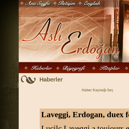
Haberler
Haber Kaynağı Seç
Laveggi, Erdogan, duex f
Lucilc Laveggi a toujours e