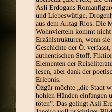
Asli Erdogans Romanfigure
und Liebeswütige, Drogenh
aus dem Alltag Rios. Die M
Wohnvierteln kommt nicht 
Erzählstrukturen, wenn sie 
Geschichte der Ö. verfasst,
authentischen Stoff, Fiktio
Elementen der Reiseliteratu
lesen, aber dank der poeti
Erlebnis.
Özgür möchte „die Stadt wi
hohlen Händen einfangen u
töten”. Das gelingt Asli E
Janeiro voll prächtiger Bil