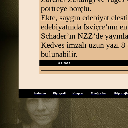
portreye borçlu.
Ekte, saygın edebiyat elest
edebiyatında İsviçre’nın e
Schader’ın NZZ’de yayınla
Kedves imzalı uzun yazı 8 
bulunabilir.
8.2.2012
Haberler
Biyografi
Kitaplar
Fotoğraflar
Röportajl