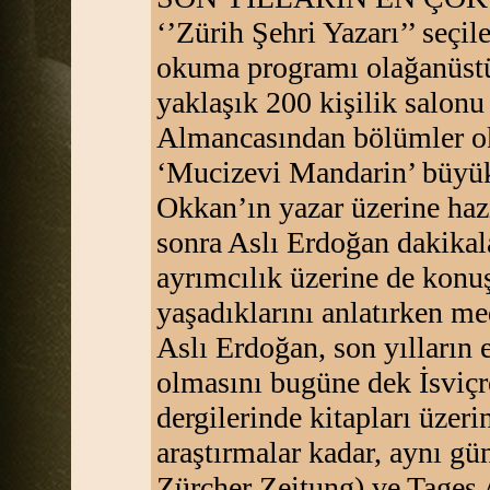
‘’Zürih Şehri Yazarı’’ seçil
okuma programı olağanüstü 
yaklaşık 200 kişilik salon
Almancasından bölümler ok
‘Mucizevi Mandarin’ büyük
Okkan’ın yazar üzerine haz
sonra Aslı Erdoğan dakikala
ayrımcılık üzerine de konu
yaşadıklarını anlatırken me
Aslı Erdoğan, son yılların 
olmasını bugüne dek İsviçr
dergilerinde kitapları üzeri
araştırmalar kadar, aynı g
Zürcher Zeitung) ve Tages 