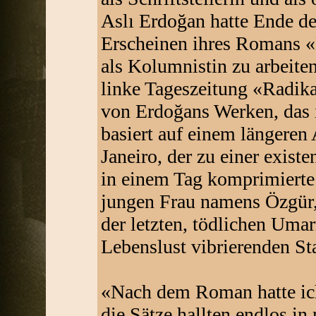
Aslı Erdoğan hatte Ende d
Erscheinen ihres Romans «D
als Kolumnistin zu arbeite
linke Tageszeitung «Radika
von Erdoğans Werken, das i
basiert auf einem längeren 
Janeiro, der zu einer existe
in einem Tag komprimierte
jungen Frau namens Özgür, d
der letzten, tödlichen Um
Lebenslust vibrierenden Sta
«Nach dem Roman hatte ich
die Sätze hallten endlos i