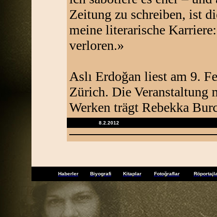
Zeitung zu schreiben, ist d
meine literarische Karriere
verloren.»
Aslı Erdoğan liest am 9. F
Zürich. Die Veranstaltung 
Werken trägt Rebekka Burc
8.2.2012
Haberler
Biyografi
Kitaplar
Fotoğraflar
Röportajl