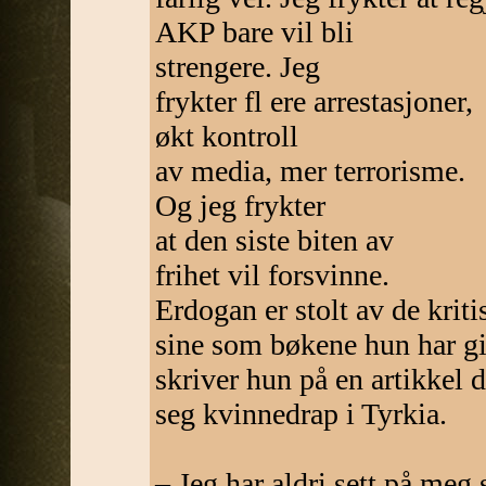
AKP bare vil bli
strengere. Jeg
frykter fl ere arrestasjoner,
økt kontroll
av media, mer terrorisme.
Og jeg frykter
at den siste biten av
frihet vil forsvinne.
Erdogan er stolt av de kriti
sine som bøkene hun har gi
skriver hun på en artikkel d
seg kvinnedrap i Tyrkia.
– Jeg har aldri sett på meg