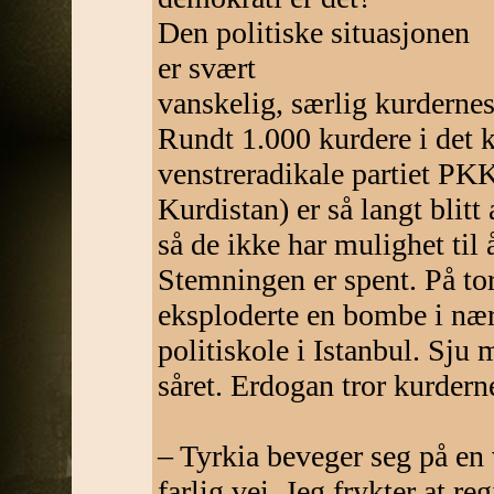
Den politiske situasjonen
er svært
vanskelig, særlig kurdernes
Rundt 1.000 kurdere i det 
venstreradikale partiet PKK
Kurdistan) er så langt blitt a
så de ikke har mulighet til
Stemningen er spent. På to
eksploderte en bombe i nær
politiskole i Istanbul. Sju
såret. Erdogan tror kurderne
– Tyrkia beveger seg på en 
farlig vei. Jeg frykter at re