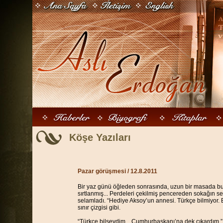
Köşe Yazıları
Pazar görüşmesi
/ 12.8.2011
Bir yaz günü öğleden sonrasında, uzun bir masada bulu
sırtlanmış... Perdeleri çekilmiş pencereden sokağın ses
selamladı. “Hediye Aksoy’un annesi. Türkçe bilmiyor. 
sınır çizgisi gibi.
“Türkçe bilseydim... Cumhurbaşkanı’na dek çıkardım