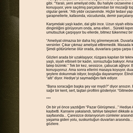
gibi. “Yaralı, yeni ameliyat oldu. Bu haliyle cezaevine
konuşuyor, yere saçılmış parçalarından bir mozaiği to
olgular gerek. “Altı yıldır cezaevinde. Hiçbir tedavi y
şarapnellerle, kafasında, vücudunda, demir parçaları
Karşımdaki yaşlı kadın, dal gibi ince. Uzun siyah elbi
dinginliğini görüyorum onda, ama elleri... Sürekli kıpı
umutsuzluk çarpışıyor bu ellerde, bitmez tükenmez bir s
“Ameliyat olmazsa bir daha hiç göremeyecek. Duvarlara 
versinler. Çıkar çıkmaz ameliyat ettiremedik. Masada k
Şimdi götürürlerse ölür orada, duvarlara çarpa çarpa ö
Gözleri arada bir uzaklaşıyor, rüzgara kapılan bir tek
yaşlı, siyah elbiseli bir kadın, sonsuzluğa bakıyor. Am
talep bizimki.” Tek bir kez, sessizce, çabucak ağlıyor. 
konuşuyoruz. Ama sonra ellerini masaya koyuyor, dua e
şeylere dokunmak istiyor, boşluğa dayanamıyor. Elind
“altı” diyor. Hediye’yi saymadığını fark ediyor.
“Bana soracağın başka şey var mıydı?” diyor ansızın.
sağır bir kent, sert, taştan profilini gösteriyor. “Gitm
***
On bir yıl önce yazdığım “Pazar Görüşmesi...” Hediye 
kaybetti. Kansere yakalandı, tahliye talepleri dikkate
sayfasında... Çaresizce dolanıyorum cümleler arasında
yaşama giden yolu, suskunluğun duvarları arasında..
gözlere.