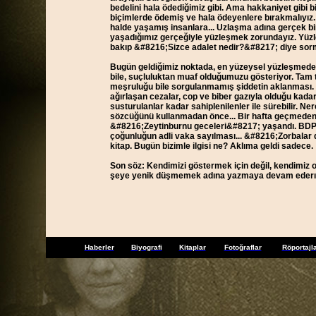
bedelini hala ödediğimiz gibi. Ama hakkaniyet gibi 
biçimlerde ödemiş ve hala ödeyenlere bırakmalıyız. 
halde yaşamış insanlara... Uzlaşma adına gerçek bir
yaşadığımız gerçeğiyle yüzleşmek zorundayız. Yüzle
bakıp &#8216;Sizce adalet nedir?&#8217; diye sorm
Bugün geldiğimiz noktada, en yüzeysel yüzleşmeden 
bile, suçluluktan muaf olduğumuzu gösteriyor. Tam 
meşruluğu bile sorgulanmamış şiddetin aklanması. Bu 
ağırlaşan cezalar, cop ve biber gazıyla olduğu kada
susturulanlar kadar sahiplenilenler ile sürebilir.
sözcüğünü kullanmadan önce... Bir hafta geçmeden
&#8216;Zeytinburnu geceleri&#8217; yaşandı. BDP&#
çoğunluğun adli vaka sayılması... &#8216;Zorbalar 
kitap. Bugün bizimle ilgisi ne? Aklıma geldi sadece.
Son söz: Kendimizi göstermek için değil, kendimiz 
şeye yenik düşmemek adına yazmaya devam ederı
Haberler
Biyografi
Kitaplar
Fotoğraflar
Röportajl