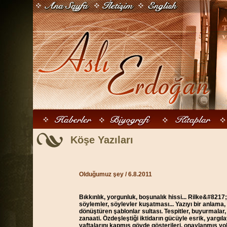
Köşe Yazıları
Olduğumuz şey / 6.8.2011
Bıkkınlık, yorgunluk, boşunalık hissi... Rilke&#8217
söylemler, söylevler kuşatması... Yazıyı bir anlama,
dönüştüren şablonlar sultası. Tespitler, buyurmalar, 
zanaati. Özdeşleştiği iktidarın gücüyle esrik, yargıla
yaftalarını kapmış gövde gösterileri, onaylanmış yol