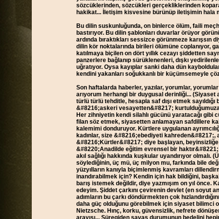
sözcüklerinden, sözcükleri gerçekliklerinden koparan
hakikat... İletişim kisvesine bürünüp iletişimin hala
Bu dilin suskunluğunda, on binlerce ölüm, faili meçhul
bastırıyor. Bu dilin şablonları duvarlar örüyor görün
ardında bıraktıkları sessizce görünmeze karışsın d
dilin kör noktalarında birileri ölümüne coplanıyor, gaz
katılmaya biçilen on dört yıllık cezayı şiddetten say
panzerlere bağlanıp sürüklenenleri, dışkı yedirilenle
uğratıyor. Oysa kayıplar sanki daha dün kayboldula
kendini yakanları soğukkanlı bir küçümsemeyle çö
Son haftalarda haberler, yazılar, yorumlar, yoruml
arıyorum herhangi bir duygusal derinliği... (Siyaset 
türlü türlü tehditle, hesapla saf dışı etmek sayıldığ
&#8216;askeri vesayetten&#8217; kurtulduğumuza, d
Her zihniyetin kendi silahlı gücünü yaratacağı gibi 
filan söz etmek, siyasetten anlamayan safdillere kal
kalemimi donduruyor. Kürtlere uygulanan ayrımcılığa 
kadınlar, size &#8216;ebediyeti kahreden&#8217;, 
&#8216;Kürtler&#8217; diye başlayan, beyinsizliğe
&#8220;Anadilde eğitim evrensel bir haktır&#8221; gi
akıl sağlığı hakkında kuşkular uyandırıyor olmalı. (
söylediğinin, üç mü, üç milyon mu, farkında bile de
yüzyılların kanıyla biçimlenmiş kavramları dillendi
inandırabilmek için? Kendin için hak bildiğini, başkal
barış istemek değildir, diye yazmışım on yıl önce. Ka
edeyim. Şiddet çarkını çevirenin devlet (en soyut an
adımların bu çarkı döndürmekten çok hızlandırdığı
daha güç olduğunu görebilmek için siyaset bilimci 
Nietzsche. Hınç, korku, güvensizlik, nefrete dönüşe
arayışı... Süregiden savaş durumunun bedelini hepi