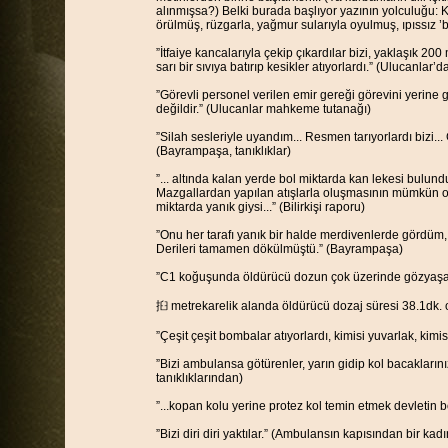
alınmışsa?) Belki burada başlıyor yazının yolculuğu: K
örülmüş, rüzgarla, yağmur sularıyla oyulmuş, ıpıssız ’b
”İtfaiye kancalarıyla çekip çıkardılar bizi, yaklaşık 200 m
sarı bir sıvıya batırıp kesikler atıyorlardı.” (Ulucanlar’da
”Görevli personel verilen emir gereği görevini yerine
değildir.” (Ulucanlar mahkeme tutanağı)
”Silah sesleriyle uyandım... Resmen tarıyorlardı bizi..
(Bayrampaşa, tanıklıklar)
”... altında kalan yerde bol miktarda kan lekesi bulundu
Mazgallardan yapılan atışlarla oluşmasının mümkün ol
miktarda yanık giysi...” (Bilirkişi raporu)
”Onu her tarafı yanık bir halde merdivenlerde gördüm, s
Derileri tamamen dökülmüştü.” (Bayrampaşa)
”C1 koğuşunda öldürücü dozun çok üzerinde gözyaşartı
㧮 metrekarelik alanda öldürücü dozaj süresi 38.1dk. o
”Çeşit çeşit bombalar atıyorlardı, kimisi yuvarlak, kimis
”Bizi ambulansa götürenler, yarın gidip kol bacakları
tanıklıklarından)
”...kopan kolu yerine protez kol temin etmek devletin b
”Bizi diri diri yaktılar.” (Ambulansın kapısından bir ka