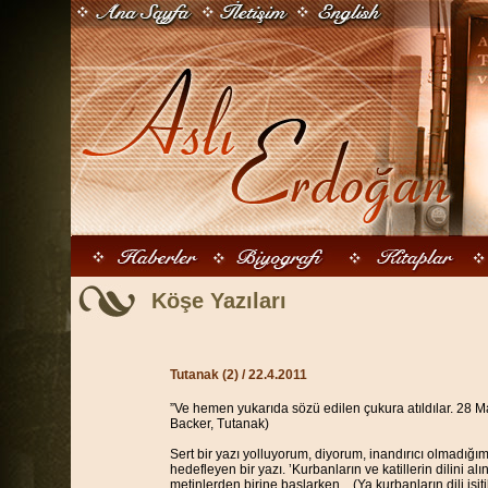
Köşe Yazıları
Tutanak (2)
/ 22.4.2011
”Ve hemen yukarıda sözü edilen çukura atıldılar. 28 Ma
Backer, Tutanak)
Sert bir yazı yolluyorum, diyorum, inandırıcı olmadığımı
hedefleyen bir yazı. ’Kurbanların ve katillerin dilini al
metinlerden birine başlarken... (Ya kurbanların dili iş