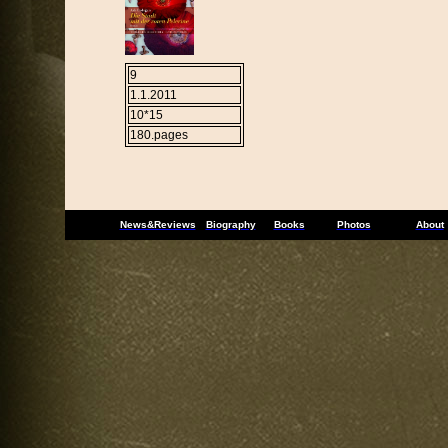
9
1.1.2011
10*15
180.pages
News&Reviews
Biography
Books
Photos
About